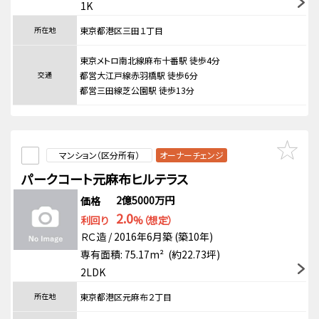
1K
所在地
東京都港区三田１丁目
東京メトロ南北線麻布十番駅 徒歩4分
交通
都営大江戸線赤羽橋駅 徒歩6分
都営三田線芝公園駅 徒歩13分
マンション（区分所有）
オーナーチェンジ
パークコート元麻布ヒルテラス
2億5000万円
価格
2.0
利回り
%（想定）
ＲＣ造 / 2016年6月築 (築10年)
専有面積: 75.17m² (約22.73坪)
2LDK
所在地
東京都港区元麻布２丁目