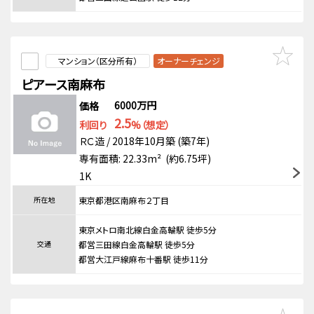
マンション（区分所有）
オーナーチェンジ
ピアース南麻布
6000万円
価格
2.5
利回り
%（想定）
ＲＣ造 / 2018年10月築 (築7年)
専有面積: 22.33m² (約6.75坪)
1K
所在地
東京都港区南麻布２丁目
東京メトロ南北線白金高輪駅 徒歩5分
交通
都営三田線白金高輪駅 徒歩5分
都営大江戸線麻布十番駅 徒歩11分