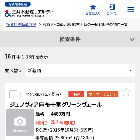
投資用不動産
お気に入り
ログイン
投資用不動産TOP
東京メトロ南北線 麻布十番の一棟ビル他の物件一覧
検索条件
16
件中
1-16
件を表示
並べ替え
マンション（区分所有）
New
オーナーチェンジ
ジェノヴィア麻布十番グリーンヴェール
4480万円
価格
3.7
利回り
%（想定）
ＲＣ造 / 2016年10月築 (築9年)
専有面積: 25.80m² (約7.80坪)