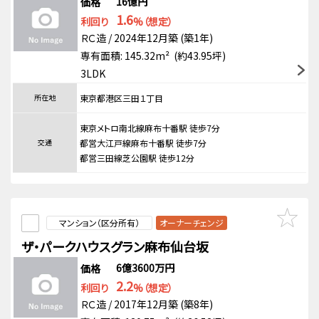
16億円
価格
1.6
利回り
%（想定）
ＲＣ造 / 2024年12月築 (築1年)
専有面積: 145.32m² (約43.95坪)
3LDK
所在地
東京都港区三田１丁目
東京メトロ南北線麻布十番駅 徒歩7分
交通
都営大江戸線麻布十番駅 徒歩7分
都営三田線芝公園駅 徒歩12分
マンション（区分所有）
オーナーチェンジ
ザ・パークハウスグラン麻布仙台坂
6億3600万円
価格
2.2
利回り
%（想定）
ＲＣ造 / 2017年12月築 (築8年)