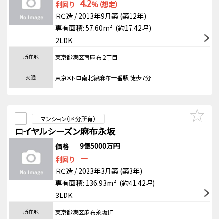
4.2
利回り
%（想定）
ＲＣ造 / 2013年9月築 (築12年)
専有面積: 57.60m² (約17.42坪)
2LDK
所在地
東京都港区南麻布２丁目
交通
東京メトロ南北線麻布十番駅 徒歩7分
マンション（区分所有）
ロイヤルシーズン麻布永坂
9億5000万円
価格
－
利回り
ＲＣ造 / 2023年3月築 (築3年)
専有面積: 136.93m² (約41.42坪)
3LDK
所在地
東京都港区麻布永坂町