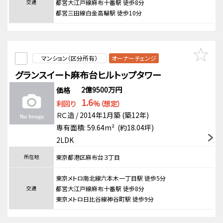
交通
都営大江戸線麻布十番駅 徒歩8分
都営三田線白金高輪駅 徒歩10分
マンション（区分所有）
オーナーチェンジ
グランスイート麻布台ヒルトップタワー
2億9500万円
価格
1.6
利回り
%（想定）
ＲＣ造 / 2014年1月築 (築12年)
専有面積: 59.64m² (約18.04坪)
2LDK
所在地
東京都港区麻布台３丁目
東京メトロ南北線六本木一丁目駅 徒歩5分
交通
都営大江戸線麻布十番駅 徒歩8分
東京メトロ日比谷線神谷町駅 徒歩9分