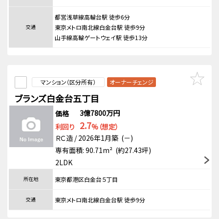
都営浅草線高輪台駅 徒歩6分
交通
東京メトロ南北線白金台駅 徒歩9分
山手線高輪ゲートウェイ駅 徒歩13分
マンション（区分所有）
オーナーチェンジ
ブランズ白金台五丁目
3億7800万円
価格
2.7
利回り
%（想定）
ＲＣ造 / 2026年1月築 (－)
専有面積: 90.71m² (約27.43坪)
2LDK
所在地
東京都港区白金台５丁目
交通
東京メトロ南北線白金台駅 徒歩9分