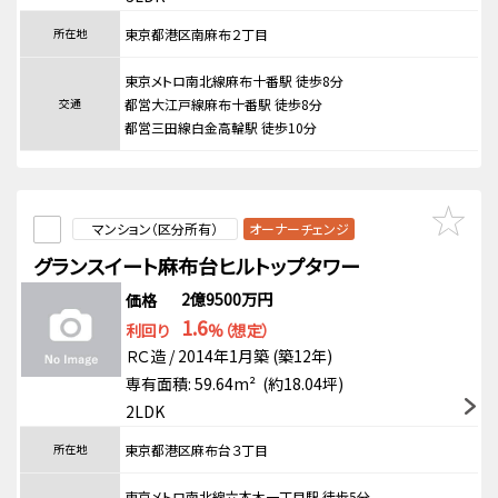
所在地
東京都港区南麻布２丁目
東京メトロ南北線麻布十番駅 徒歩8分
交通
都営大江戸線麻布十番駅 徒歩8分
都営三田線白金高輪駅 徒歩10分
マンション（区分所有）
オーナーチェンジ
グランスイート麻布台ヒルトップタワー
2億9500万円
価格
1.6
利回り
%（想定）
ＲＣ造 / 2014年1月築 (築12年)
専有面積: 59.64m² (約18.04坪)
2LDK
所在地
東京都港区麻布台３丁目
東京メトロ南北線六本木一丁目駅 徒歩5分