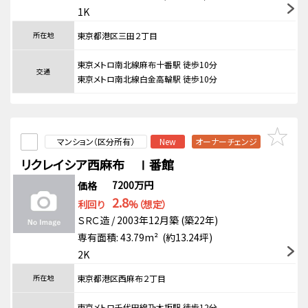
1K
所在地
東京都港区三田２丁目
東京メトロ南北線麻布十番駅 徒歩10分
交通
東京メトロ南北線白金高輪駅 徒歩10分
マンション（区分所有）
New
オーナーチェンジ
リクレイシア西麻布 Ⅰ番館
7200万円
価格
2.8
利回り
%（想定）
ＳＲＣ造 / 2003年12月築 (築22年)
専有面積: 43.79m² (約13.24坪)
2K
所在地
東京都港区西麻布２丁目
東京メトロ千代田線乃木坂駅 徒歩12分