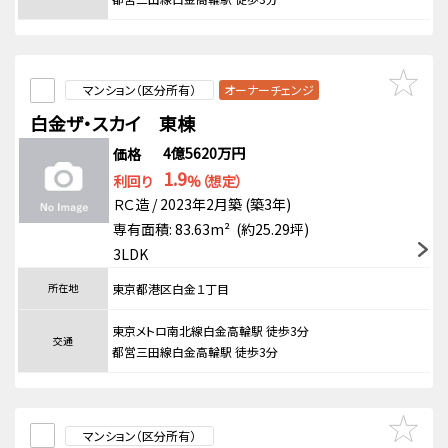
マンション（区分所有）
オーナーチェンジ
白金ザ・スカイ 東棟
4億5620万円
価格
1.9
利回り
%（想定）
ＲＣ造 / 2023年2月築 (築3年)
専有面積: 83.63m² (約25.29坪)
3LDK
所在地
東京都港区白金１丁目
東京メトロ南北線白金高輪駅 徒歩3分
交通
都営三田線白金高輪駅 徒歩3分
マンション（区分所有）