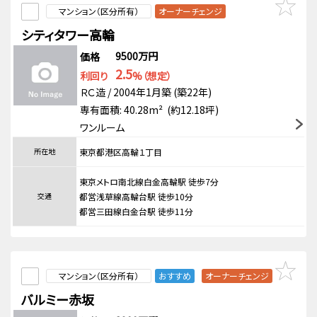
マンション（区分所有）
オーナーチェンジ
シティタワー高輪
9500万円
価格
2.5
利回り
%（想定）
ＲＣ造 / 2004年1月築 (築22年)
専有面積: 40.28m² (約12.18坪)
ワンルーム
所在地
東京都港区高輪１丁目
東京メトロ南北線白金高輪駅 徒歩7分
交通
都営浅草線高輪台駅 徒歩10分
都営三田線白金台駅 徒歩11分
マンション（区分所有）
おすすめ
オーナーチェンジ
バルミー赤坂