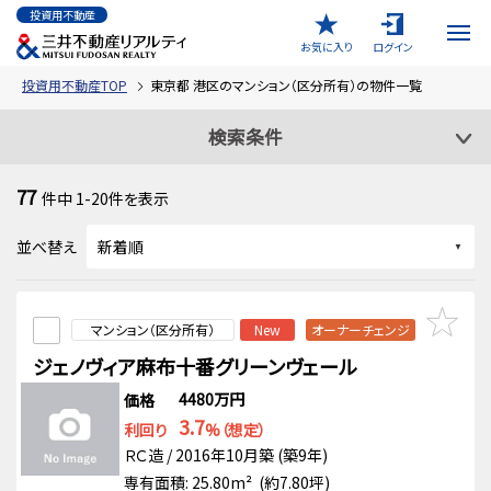
投資用不動産
お気に入り
ログイン
投資用不動産TOP
東京都 港区のマンション（区分所有）の物件一覧
検索条件
77
件中
1-20
件を表示
並べ替え
マンション（区分所有）
New
オーナーチェンジ
ジェノヴィア麻布十番グリーンヴェール
4480万円
価格
3.7
利回り
%（想定）
ＲＣ造 / 2016年10月築 (築9年)
専有面積: 25.80m² (約7.80坪)