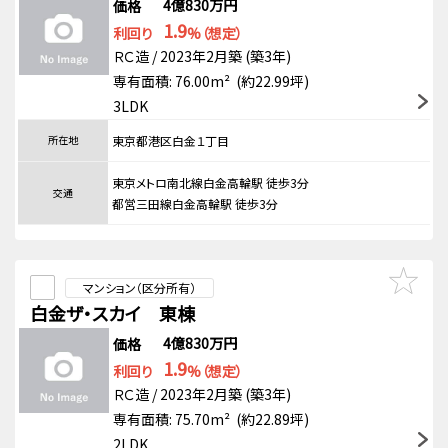
4億830万円
価格
1.9
利回り
%（想定）
ＲＣ造 / 2023年2月築 (築3年)
専有面積: 76.00m² (約22.99坪)
3LDK
所在地
東京都港区白金１丁目
東京メトロ南北線白金高輪駅 徒歩3分
交通
都営三田線白金高輪駅 徒歩3分
マンション（区分所有）
白金ザ・スカイ 東棟
4億830万円
価格
1.9
利回り
%（想定）
ＲＣ造 / 2023年2月築 (築3年)
専有面積: 75.70m² (約22.89坪)
2LDK