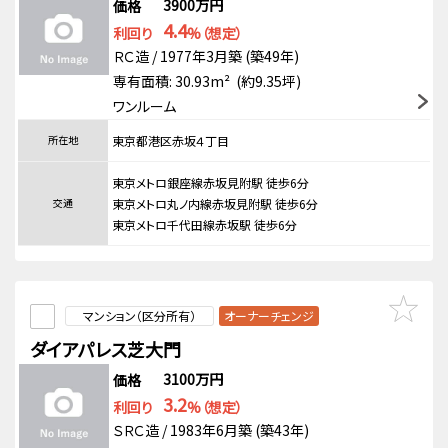
3900万円
価格
4.4
利回り
%（想定）
ＲＣ造 / 1977年3月築 (築49年)
専有面積: 30.93m² (約9.35坪)
ワンルーム
所在地
東京都港区赤坂４丁目
東京メトロ銀座線赤坂見附駅 徒歩6分
交通
東京メトロ丸ノ内線赤坂見附駅 徒歩6分
東京メトロ千代田線赤坂駅 徒歩6分
マンション（区分所有）
オーナーチェンジ
ダイアパレス芝大門
3100万円
価格
3.2
利回り
%（想定）
ＳＲＣ造 / 1983年6月築 (築43年)