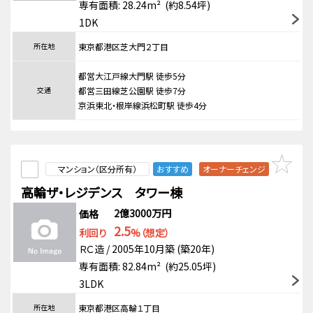
専有面積: 28.24m² (約8.54坪)
1DK
所在地
東京都港区芝大門２丁目
都営大江戸線大門駅 徒歩5分
交通
都営三田線芝公園駅 徒歩7分
京浜東北・根岸線浜松町駅 徒歩4分
マンション（区分所有）
おすすめ
オーナーチェンジ
高輪ザ・レジデンス タワー棟
2億3000万円
価格
2.5
利回り
%（想定）
ＲＣ造 / 2005年10月築 (築20年)
専有面積: 82.84m² (約25.05坪)
3LDK
所在地
東京都港区高輪１丁目