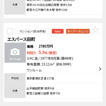
交通
東京メトロ日比谷線広尾駅 徒歩13分
都営大江戸線六本木駅 徒歩13分
マンション（区分所有）
New
オーナーチェンジ
エスパース田町
2780万円
価格
5.3
利回り
%（想定）
ＳＲＣ造 / 1977年8月築 (築48年)
専有面積: 23.11m² (約6.99坪)
ワンルーム
所在地
東京都港区芝浦３丁目
山手線田町駅 徒歩5分
交通
都営三田線三田駅 徒歩7分