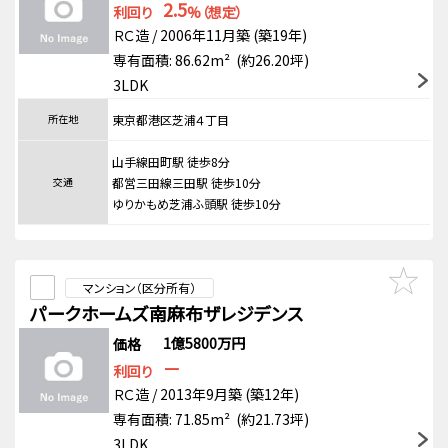
2.5
利回り
%（想定）
ＲＣ造 / 2006年11月築 (築19年)
専有面積: 86.62m² (約26.20坪)
3LDK
所在地
東京都港区芝浦４丁目
山手線田町駅 徒歩8分
交通
都営三田線三田駅 徒歩10分
ゆりかもめ芝浦ふ頭駅 徒歩10分
マンション（区分所有）
パークホームズ南麻布ザレジデンス
1億5800万円
価格
－
利回り
ＲＣ造 / 2013年9月築 (築12年)
専有面積: 71.85m² (約21.73坪)
3LDK