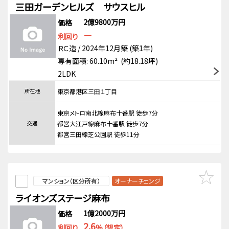
三田ガーデンヒルズ サウスヒル
2億9800万円
価格
－
利回り
ＲＣ造 / 2024年12月築 (築1年)
専有面積: 60.10m² (約18.18坪)
2LDK
所在地
東京都港区三田１丁目
東京メトロ南北線麻布十番駅 徒歩7分
交通
都営大江戸線麻布十番駅 徒歩7分
都営三田線芝公園駅 徒歩11分
マンション（区分所有）
オーナーチェンジ
ライオンズステージ麻布
1億2000万円
価格
2.6
利回り
%（想定）