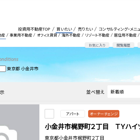
投資用不動産TOP
買いたい
売りたい
コンサルティング・メニ
動産
事業用不動産
オフィス賃貸
海外不動産
リゾート不動産
居住用不動産
お気に入り
閲覧履歴
onditions
東京都 小金井市
並べ替え
示
アパート
オーナーチェンジ
小金井市梶野町２丁目 ＴＹハイ
東京都小金井市梶野町２丁目