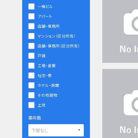
一棟ビル
アパート
店舗・事務所
マンション（区分所有）
店舗・事務所（区分所有）
戸建
工場・倉庫
社宅・寮
ホテル・旅館
その他建物
土地
築年数