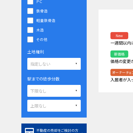
ＰＣ
鉄骨造
軽量鉄骨造
木造
New
その他
一週間以内
土地権利
新価格
価格の変更
オーナーチェ
駅までの徒歩分数
入居者が入
不動産の売却をご検討の方