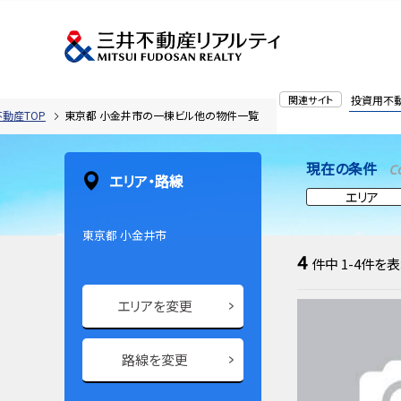
関連サイト
投資用不
動産TOP
東京都 小金井市の一棟ビル他の物件一覧
現在の条件
C
エリア・路線
エリア
東京都 小金井市
4
件中
1-4
件を表
エリアを変更
路線を変更