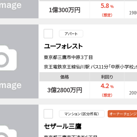
5.8
％
1億300万円
19
（想定）
アパート
ユーフォレスト
東京都三鷹市中原３丁目
京王電鉄京王線仙川駅 バス11分「中原小学校」
中央・総武緩行線吉祥寺駅 バス20分「中原三丁
価格
利回り
4.2
％
3億2800万円
20
（想定）
マンション（区分所有）
オーナーチェンジ
セザール三鷹