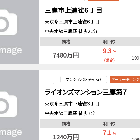
三鷹市上連雀６丁目
東京都三鷹市上連雀６丁目
中央本線三鷹駅 徒歩22分
中央・総武緩行線三鷹駅 徒歩22分
価格
利回り
中央本線三鷹駅 バス10分「大成高校西」停歩2
9.3
％
7480万円
19
（想定）
マンション（区分所有）
オーナーチェンジ
ライオンズマンション三鷹第７
東京都三鷹市下連雀３丁目
中央本線三鷹駅 徒歩7分
中央・総武緩行線三鷹駅 徒歩7分
価格
利回り
7.1
％
1240万円
19