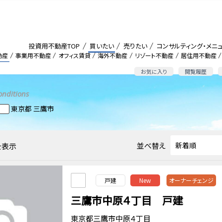
投資用不動産TOP
買いたい
売りたい
コンサルティング・メニ
動産
事業用不動産
オフィス賃貸
海外不動産
リゾート不動産
居住用不動産
お気に入り
閲覧履歴
onditions
東京都 三鷹市
並べ替え
を表示
戸建
New
オーナーチェンジ
三鷹市中原４丁目 戸建
東京都三鷹市中原４丁目