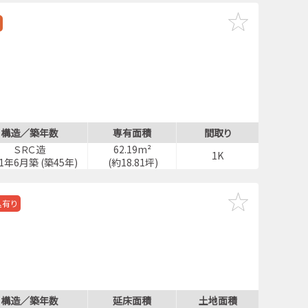
構造／築年数
専有面積
間取り
ＳＲＣ造
62.19m²
1K
81年6月築 (築45年)
(約18.81坪)
込有り
構造／築年数
延床面積
土地面積