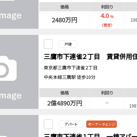
中央・総武緩行線三鷹駅 徒歩6分
価格
利回り
4.0
％
2480万円
19
（想定）
戸建
三鷹市下連雀２丁目 賃貸併用
東京都三鷹市下連雀２丁目
中央本線三鷹駅 徒歩10分
中央・総武緩行線三鷹駅 徒歩10分
価格
利回り
2億4890万円
－
19
アパート
オーナーチェンジ
三鷹市下連雀１丁目 一棟アパー