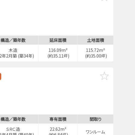
構造／築年数
延床面積
土地面積
分
木造
116.09m²
115.72m²
92年2月築 (築34年)
(約35.11坪)
(約35.00坪)
構造／築年数
専有面積
間取り
ＳＲＣ造
22.62m²
ワンルーム
86年4月築 (築40年)
(約6.84坪)