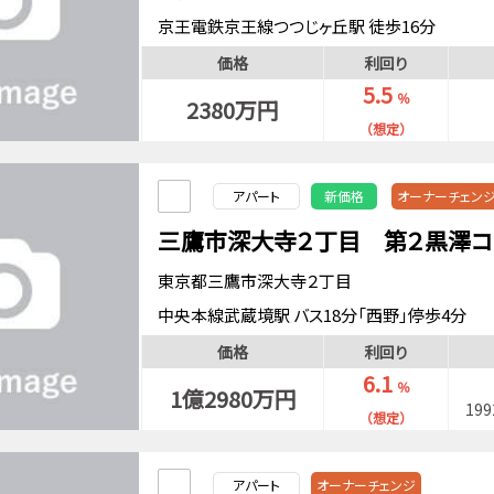
京王電鉄京王線つつじヶ丘駅 徒歩16分
価格
利回り
5.5
％
2380万円
（想定）
アパート
新価格
オーナーチェン
三鷹市深大寺２丁目 第２黒澤コ
東京都三鷹市深大寺２丁目
中央本線武蔵境駅 バス18分「西野」停歩4分
西武多摩川線新小金井駅 徒歩23分
価格
利回り
中央本線武蔵境駅 徒歩25分
6.1
％
1億2980万円
19
（想定）
アパート
オーナーチェンジ