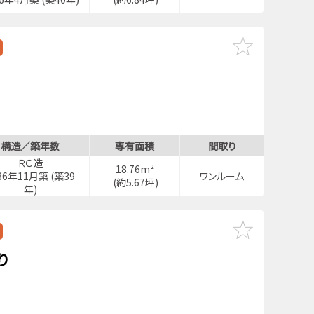
構造／築年数
専有面積
間取り
ＲＣ造
18.76m²
86年11月築 (築39
ワンルーム
(約5.67坪)
年)
り