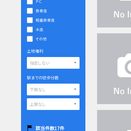
ＰＣ
鉄骨造
軽量鉄骨造
木造
その他
土地権利
駅までの徒歩分数
該当件数
17
件