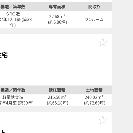
構造／築年数
専有面積
間取り
ＳＲＣ造
22.68m²
87年12月築 (築38
ワンルーム
(約6.86坪)
年)
住宅
構造／築年数
延床面積
土地面積
軽量鉄骨造
215.50m²
240.02m²
87年4月築 (築39年)
(約65.18坪)
(約72.60坪)
ト