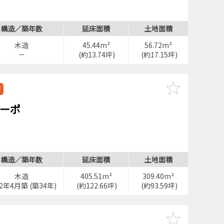
構造／築年数
延床面積
土地面積
木造
45.44m²
56.72m²
－
(約13.74坪)
(約17.15坪)
ジ
ーポ
構造／築年数
延床面積
土地面積
木造
405.51m²
309.40m²
92年4月築 (築34年)
(約122.66坪)
(約93.59坪)