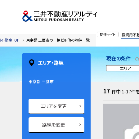
関連サイト
投資用不
不動産TOP
東京都 三鷹市の一棟ビル他の物件一覧
現在の条件
C
エリア・路線
エリア
東京都 三鷹市
17
件中
1-17
件
エリアを変更
路線を変更