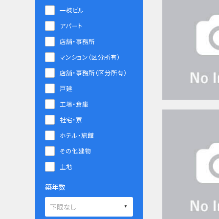
一棟ビル
アパート
店舗・事務所
マンション（区分所有）
店舗・事務所（区分所有）
戸建
工場・倉庫
社宅・寮
ホテル・旅館
その他建物
土地
築年数