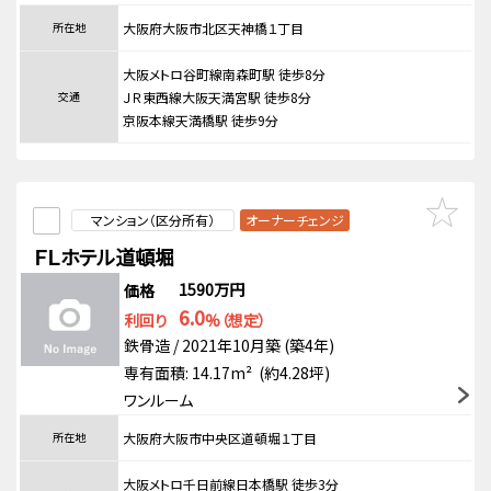
所在地
大阪府大阪市北区天神橋１丁目
大阪メトロ谷町線南森町駅 徒歩8分
交通
ＪＲ東西線大阪天満宮駅 徒歩8分
京阪本線天満橋駅 徒歩9分
マンション（区分所有）
オーナーチェンジ
ＦＬホテル道頓堀
1590万円
価格
6.0
利回り
%（想定）
鉄骨造 / 2021年10月築 (築4年)
専有面積: 14.17m² (約4.28坪)
ワンルーム
所在地
大阪府大阪市中央区道頓堀１丁目
大阪メトロ千日前線日本橋駅 徒歩3分