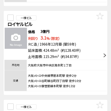
一棟ビル
ロイヤルビル
3億円
価格
3.1
利回り
%（想定）
ＲＣ造 / 1966年12月築 (築59年)
延床面積: 424.48m² (約128.40坪)
土地面積: 115.29m² (約34.87坪)
所在地
大阪府大阪市中央区南本町１丁目
大阪メトロ中央線堺筋本町駅 徒歩2分
交通
大阪メトロ谷町線谷町四丁目駅 徒歩10分
大阪メトロ御堂筋線本町駅 徒歩13分
一棟ビル