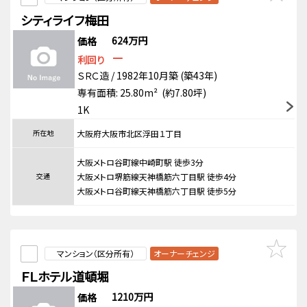
シティライフ梅田
624万円
価格
－
利回り
ＳＲＣ造 / 1982年10月築 (築43年)
専有面積: 25.80m² (約7.80坪)
1K
所在地
大阪府大阪市北区浮田１丁目
大阪メトロ谷町線中崎町駅 徒歩3分
交通
大阪メトロ堺筋線天神橋筋六丁目駅 徒歩4分
大阪メトロ谷町線天神橋筋六丁目駅 徒歩5分
マンション（区分所有）
オーナーチェンジ
ＦＬホテル道頓堀
1210万円
価格