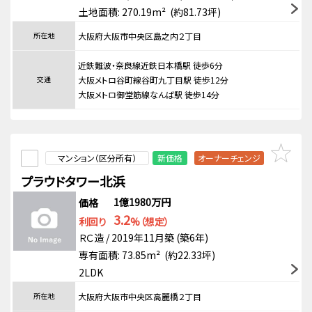
土地面積: 270.19m² (約81.73坪)
所在地
大阪府大阪市中央区島之内２丁目
近鉄難波・奈良線近鉄日本橋駅 徒歩6分
交通
大阪メトロ谷町線谷町九丁目駅 徒歩12分
大阪メトロ御堂筋線なんば駅 徒歩14分
マンション（区分所有）
新価格
オーナーチェンジ
プラウドタワー北浜
1億1980万円
価格
3.2
利回り
%（想定）
ＲＣ造 / 2019年11月築 (築6年)
専有面積: 73.85m² (約22.33坪)
2LDK
所在地
大阪府大阪市中央区高麗橋２丁目