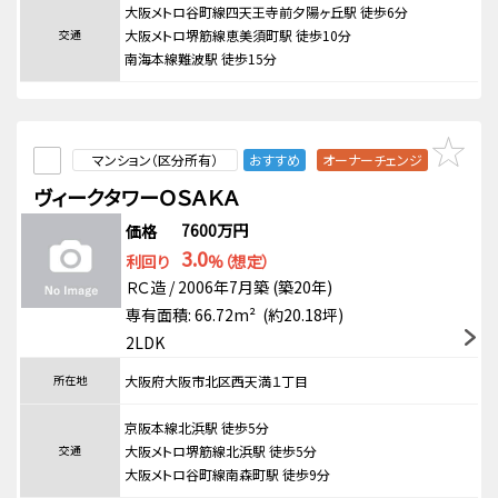
大阪メトロ谷町線四天王寺前夕陽ヶ丘駅 徒歩6分
交通
大阪メトロ堺筋線恵美須町駅 徒歩10分
南海本線難波駅 徒歩15分
マンション（区分所有）
おすすめ
オーナーチェンジ
ヴィークタワーＯＳＡＫＡ
7600万円
価格
3.0
利回り
%（想定）
ＲＣ造 / 2006年7月築 (築20年)
専有面積: 66.72m² (約20.18坪)
2LDK
所在地
大阪府大阪市北区西天満１丁目
京阪本線北浜駅 徒歩5分
交通
大阪メトロ堺筋線北浜駅 徒歩5分
大阪メトロ谷町線南森町駅 徒歩9分