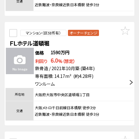
交通
近鉄難波・奈良線近鉄日本橋駅 徒歩3分
マンション（区分所有）
オーナーチェンジ
ＦＬホテル道頓堀
1590万円
価格
6.0
利回り
%（想定）
鉄骨造 / 2021年10月築 (築4年)
専有面積: 14.17m² (約4.28坪)
ワンルーム
所在地
大阪府大阪市中央区道頓堀１丁目
大阪メトロ千日前線日本橋駅 徒歩3分
交通
近鉄難波・奈良線近鉄日本橋駅 徒歩3分