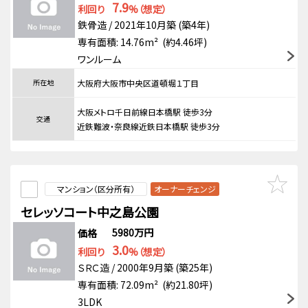
7.9
利回り
%（想定）
鉄骨造 / 2021年10月築 (築4年)
専有面積: 14.76m² (約4.46坪)
ワンルーム
所在地
大阪府大阪市中央区道頓堀１丁目
大阪メトロ千日前線日本橋駅 徒歩3分
交通
近鉄難波・奈良線近鉄日本橋駅 徒歩3分
マンション（区分所有）
オーナーチェンジ
セレッソコート中之島公園
5980万円
価格
3.0
利回り
%（想定）
ＳＲＣ造 / 2000年9月築 (築25年)
専有面積: 72.09m² (約21.80坪)
3LDK