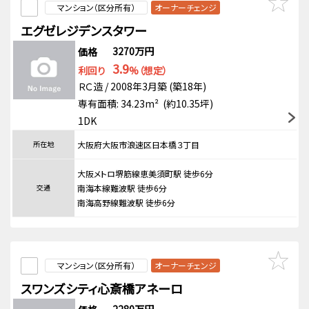
マンション（区分所有）
オーナーチェンジ
エグゼレジデンスタワー
3270万円
価格
3.9
利回り
%（想定）
ＲＣ造 / 2008年3月築 (築18年)
専有面積: 34.23m² (約10.35坪)
1DK
所在地
大阪府大阪市浪速区日本橋３丁目
大阪メトロ堺筋線恵美須町駅 徒歩6分
交通
南海本線難波駅 徒歩6分
南海高野線難波駅 徒歩6分
マンション（区分所有）
オーナーチェンジ
スワンズシティ心斎橋アネーロ