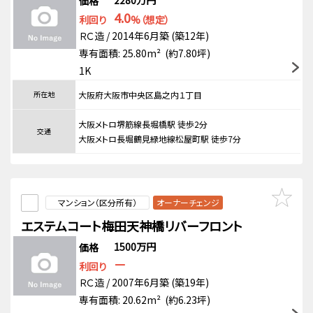
2280万円
価格
4.0
利回り
%（想定）
ＲＣ造 / 2014年6月築 (築12年)
専有面積: 25.80m² (約7.80坪)
1K
所在地
大阪府大阪市中央区島之内１丁目
大阪メトロ堺筋線長堀橋駅 徒歩2分
交通
大阪メトロ長堀鶴見緑地線松屋町駅 徒歩7分
マンション（区分所有）
オーナーチェンジ
エステムコート梅田天神橋リバーフロント
1500万円
価格
－
利回り
ＲＣ造 / 2007年6月築 (築19年)
専有面積: 20.62m² (約6.23坪)