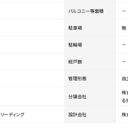
バルコニー等面積
－
駐車場
無
駐輪場
－
総戸数
－
管理形態
自
株
分譲会社
る
リーディング
設計会社
株