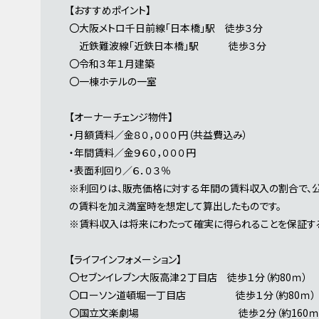
【おすすめポイント】
〇大阪メトロ千日前線「日本橋」駅 徒歩３分
近鉄難波線「近鉄日本橋」駅 徒歩３分
〇令和３年１月建築
〇一棟ホテルの一室
【オーナーチェンジ物件】
・月額賃料／金８０，０００円（共益費込み）
・年間賃料／金９６０，０００円
・表面利回り／６．０３％
※利回りは、販売価格に対する年間の賃料収入の割合で、
の賃料を加え満室時を想定して算出したものです。
※賃料収入は将来にわたって確実に得られることを保証す
【ライフインフォメーション】
〇セブンイレブン大阪高津２丁目店 徒歩１分（約80ｍ）
〇ローソン道頓堀一丁目店 徒歩１分（約80ｍ）
〇国立文楽劇場 徒歩２分（約160ｍ