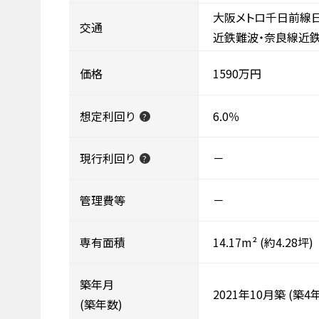
大阪メトロ千日前線日
交通
近鉄難波・奈良線近鉄
価格
1590万円
想定利回り
6.0％
?
現行利回り
－
?
管理費等
－
専有面積
14.17m²
(約4.28坪)
築年月
2021年10月築
(築4年
(築年数)