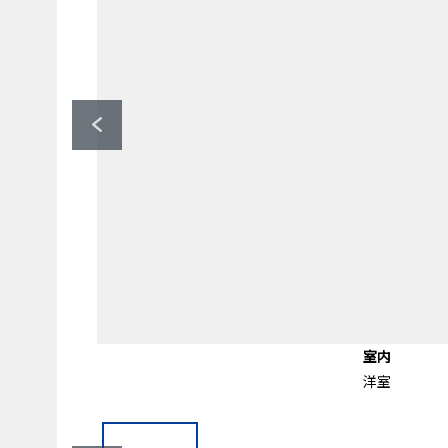
エントランス
エントランス
エントランス
間取り図
その他
室内
外観
室内
玄関
外観
外観
バス
ユニットバス
エントランス
エントランス
エントランス
洋室
外観
洋室
玄関
銘板
外観
外観