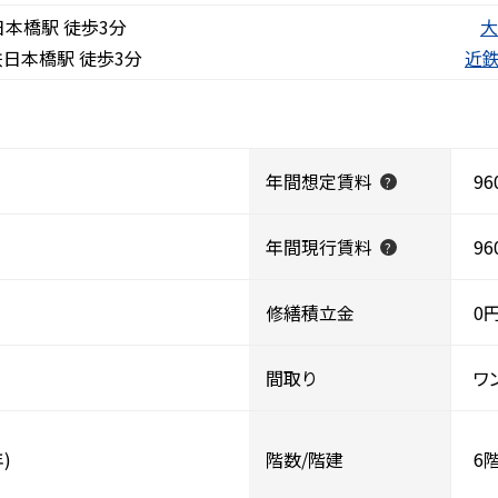
本橋駅 徒歩3分
大
日本橋駅 徒歩3分
近
年間想定賃料
96
?
年間現行賃料
96
?
修繕積立金
0
間取り
ワ
)
階数/階建
6