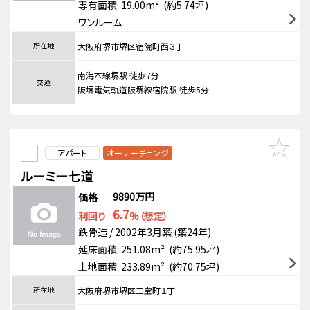
専有面積: 19.00m² (約5.74坪)
ワンルーム
所在地
大阪府堺市堺区宿院町西３丁
南海本線堺駅 徒歩7分
交通
阪堺電気軌道阪堺線宿院駅 徒歩5分
アパート
オーナーチェンジ
ルーミー七道
9890万円
価格
6.7
利回り
%（想定）
鉄骨造 / 2002年3月築 (築24年)
延床面積: 251.08m² (約75.95坪)
土地面積: 233.89m² (約70.75坪)
所在地
大阪府堺市堺区三宝町１丁