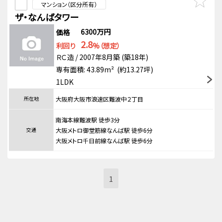
マンション（区分所有）
ザ・なんばタワー
6300万円
価格
2.8
利回り
%（想定）
ＲＣ造 / 2007年8月築 (築18年)
専有面積: 43.89m² (約13.27坪)
1LDK
所在地
大阪府大阪市浪速区難波中２丁目
南海本線難波駅 徒歩3分
交通
大阪メトロ御堂筋線なんば駅 徒歩6分
大阪メトロ千日前線なんば駅 徒歩6分
1