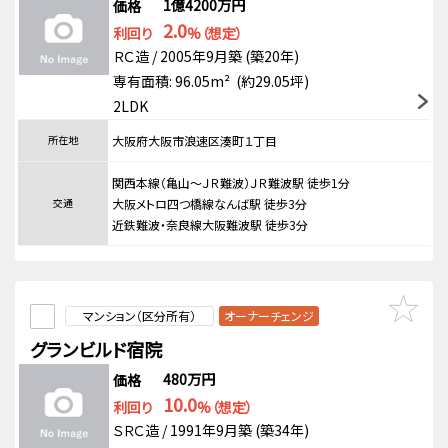
1億4200万円
価格
2.0
利回り
%（想定）
ＲＣ造 / 2005年9月築 (築20年)
専有面積: 96.05m² (約29.05坪)
2LDK
所在地
大阪府大阪市浪速区湊町１丁目
関西本線（亀山～ＪＲ難波）ＪＲ難波駅 徒歩1分
交通
大阪メトロ四つ橋線なんば駅 徒歩3分
近鉄難波・奈良線大阪難波駅 徒歩3分
マンション（区分所有）
オーナーチェンジ
グランビルド宿院
480万円
価格
10.0
利回り
%（想定）
ＳＲＣ造 / 1991年9月築 (築34年)