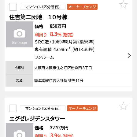
マンション（区分所有）
オーナーチェンジ
住吉第二団地 １０号棟
850万円
価格
8.3
利回り
%（想定）
ＳＲＣ造 / 1969年8月築 (築56年)
専有面積: 43.98m² (約13.30坪)
ワンルーム
所在地
大阪府大阪市住之江区粉浜西３丁目
交通
南海本線住吉大社駅 徒歩11分
マンション（区分所有）
オーナーチェンジ
エグゼレジデンスタワー
3270万円
価格
3.9
利回り
%（想定）