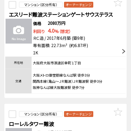
マンション（区分所有）
オーナーチェンジ
エスリード難波ステーションゲートサウステラス
2080万円
価格
4.0
利回り
%（想定）
ＲＣ造 / 2017年6月築 (築9年)
専有面積: 22.73m² (約6.87坪)
1K
所在地
大阪府大阪市浪速区幸町１丁目
大阪メトロ御堂筋線なんば駅 徒歩3分
交通
関西本線（亀山～ＪＲ難波）ＪＲ難波駅 徒歩3分
阪神なんば線大阪難波駅 徒歩7分
マンション（区分所有）
オーナーチェンジ
ローレルタワー難波