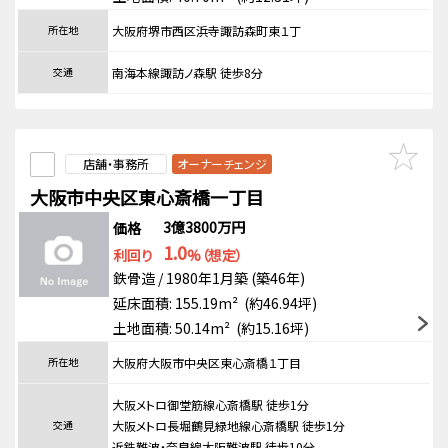
所在地
大阪府堺市西区浜寺諏訪森町東１丁
交通
南海本線諏訪ノ森駅 徒歩8分
店舗・事務所
オーナーチェンジ
大阪市中央区東心斎橋一丁目
3億3800万円
価格
1.0
利回り
%（想定）
鉄骨造 / 1980年1月築 (築46年)
延床面積: 155.19m² (約46.94坪)
土地面積: 50.14m² (約15.16坪)
所在地
大阪府大阪市中央区東心斎橋１丁目
大阪メトロ御堂筋線心斎橋駅 徒歩1分
交通
大阪メトロ長堀鶴見緑地線心斎橋駅 徒歩1分
近鉄難波・奈良線大阪難波駅 徒歩10分