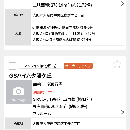
土地面積: 270.19m² (約81.73坪)
所在地
大阪府大阪市中央区島之内２丁目
近鉄難波・奈良線近鉄日本橋駅 徒歩6分
交通
大阪メトロ谷町線谷町九丁目駅 徒歩12分
大阪メトロ御堂筋線なんば駅 徒歩14分
マンション（区分所有）
オーナーチェンジ
ＧＳハイム夕陽ケ丘
980万円
価格
－
利回り
ＳＲＣ造 / 1984年12月築 (築41年)
専有面積: 20.78m² (約6.28坪)
ワンルーム
所在地
大阪府大阪市浪速区下寺２丁目