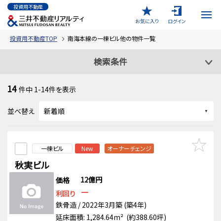
投資用不動産
お気に入り
ログイン
投資用不動産TOP
南海本線の一棟ビル他の物件一覧
検索条件
14
件中
1-14
件を表示
並べ替え
一棟ビル
New
オーナーチェンジ
秋実ビル
12億円
価格
－
利回り
鉄骨造 / 2022年3月築 (築4年)
延床面積: 1,284.64m² (約388.60坪)