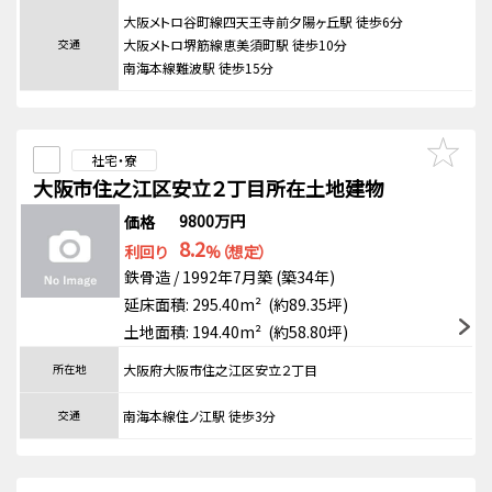
大阪メトロ谷町線四天王寺前夕陽ヶ丘駅 徒歩6分
交通
大阪メトロ堺筋線恵美須町駅 徒歩10分
南海本線難波駅 徒歩15分
社宅・寮
大阪市住之江区安立２丁目所在土地建物
9800万円
価格
8.2
利回り
%（想定）
鉄骨造 / 1992年7月築 (築34年)
延床面積: 295.40m² (約89.35坪)
土地面積: 194.40m² (約58.80坪)
所在地
大阪府大阪市住之江区安立２丁目
交通
南海本線住ノ江駅 徒歩3分