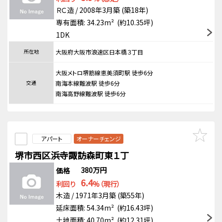
ＲＣ造 / 2008年3月築 (築18年)
専有面積: 34.23m² (約10.35坪)
1DK
所在地
大阪府大阪市浪速区日本橋３丁目
大阪メトロ堺筋線恵美須町駅 徒歩6分
交通
南海本線難波駅 徒歩6分
南海高野線難波駅 徒歩6分
アパート
オーナーチェンジ
堺市西区浜寺諏訪森町東１丁
380万円
価格
6.4
利回り
%（現行）
木造 / 1971年3月築 (築55年)
延床面積: 54.34m² (約16.43坪)
土地面積: 40.70m² (約12.31坪)