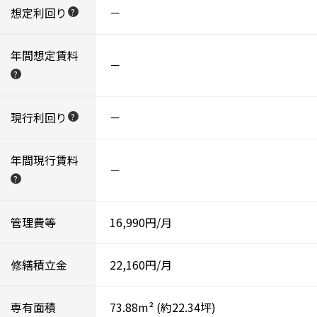
想定利回り
－
?
年間想定賃料
－
?
現行利回り
－
?
年間現行賃料
－
?
管理費等
16,990円/月
修繕積立金
22,160円/月
専有面積
73.88m²
(約22.34坪)