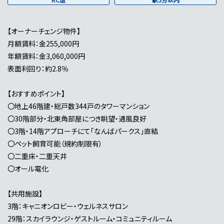
【オーナーチェンジ物件】
月額賃料：金255,000円
年額賃料：金3,060,000円
表面利回り：約2.8％
【おすすめポイント】
〇地上46階建・総戸数344戸のタワーマンション
〇30階部分・北東角部屋につき眺望・通風良好
〇3階・14階アプローチにて「なんばパークス」直結
〇ペット飼育可能（規約制限有）
〇二重床・二重天井
〇オール電化
【共用施設】
3階：キャニオンロビー・ウェルネスサロン
29階：スカイラウンジ・ゲストルーム・コミュニティルーム