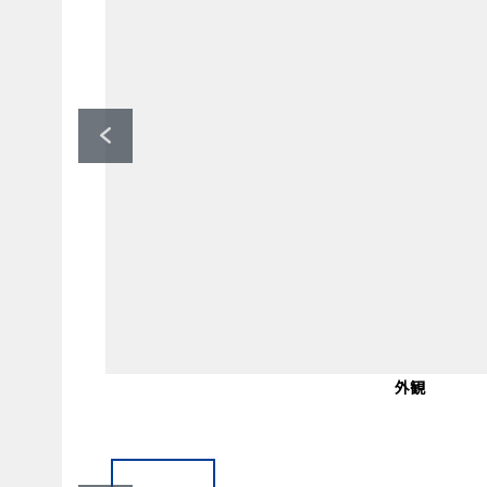
大阪難波駅(近鉄難波線・阪神なんば線
なんば駅(OsakaMetro四つ橋線)
ファミリーマートOCATモール店（
JR難波駅(JR関西本線)（約1
エントランス
エントランス
エントランス
エントランス
間取り図
その他
その他
外観
外観
外観
外観
メールボックス
宅配ボックス
徒歩2分。
徒歩5分。
徒歩7分。
徒歩4分。