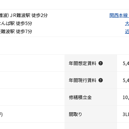
難波）ＪＲ難波駅 徒歩2分
関西本線
んば駅 徒歩5分
難波駅 徒歩7分
年間想定賃料
5,
?
年間現行賃料
5,
?
修繕積立金
10
坪)
間取り
3L