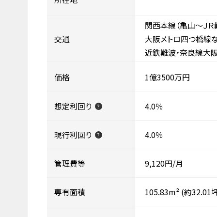
関西本線（亀山～ＪＲ
交通
大阪メトロ四つ橋線な
近鉄難波・奈良線大阪
価格
1億3500万円
想定利回り
4.0％
?
現行利回り
4.0％
?
管理費等
9,120円/月
専有面積
105.83m²
(約32.01