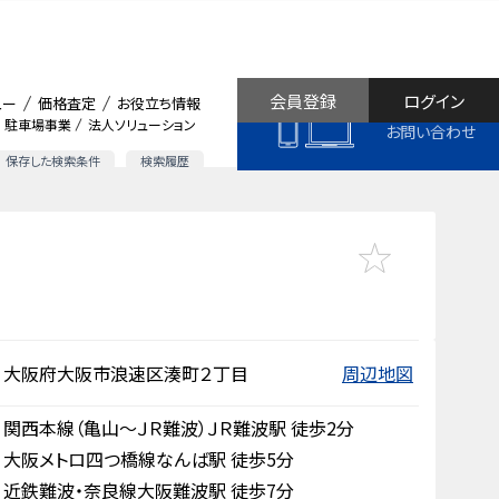
会員登録
ログイン
ュー
価格査定
お役立ち情報
駐車場事業
法人ソリューション
お問い合わせ
保存した検索条件
検索履歴
大阪府大阪市浪速区湊町２丁目
周辺地図
関西本線（亀山～ＪＲ難波）ＪＲ難波駅 徒歩2分
大阪メトロ四つ橋線なんば駅 徒歩5分
近鉄難波・奈良線大阪難波駅 徒歩7分