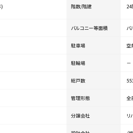
)
階数/階建
2
バルコニー等面積
バ
駐車場
空
駐輪場
－
総戸数
55
管理形態
全
分譲会社
リ