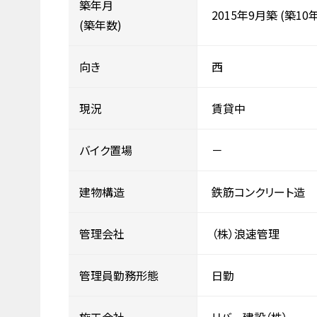
築年月
2015年9月築
(築10年
(築年数)
向き
西
現況
賃貸中
バイク置場
－
建物構造
鉄筋コンクリート造
管理会社
（株）浪速管理
管理員勤務形態
日勤