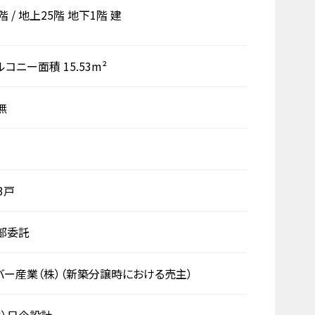
4階
/
地上25階
地下1階
建
ルコニー面積 15.53m²
無
3戸
部委託
バー産業（株）（新築分譲時における売主）