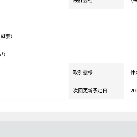
設計会社
（
継要）
あり
取引態様
仲
次回更新予定日
2