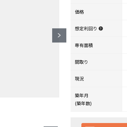
価格
想定利回り
?
専有面積
間取り
現況
築年月
)（約500ｍ）
（約350ｍ）
約270ｍ）
20ｍ）
(築年数)