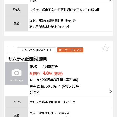
1DK
所在地
京都府京都市下京区河原町通四条下る２丁目稲荷町
阪急京都線京都河原町駅 徒歩3分
交通
京阪本線祇園四条駅 徒歩5分
マンション（区分所有）
オーナーチェンジ
サムティ祇園河原町
4580万円
価格
4.0
利回り
%（想定）
ＲＣ造 / 2005年3月築 (築21年)
専有面積: 50.00m² (約15.12坪)
2LDK
所在地
京都府京都市東山区宮川筋２丁目
京阪本線祇園四条駅 徒歩2分
交通