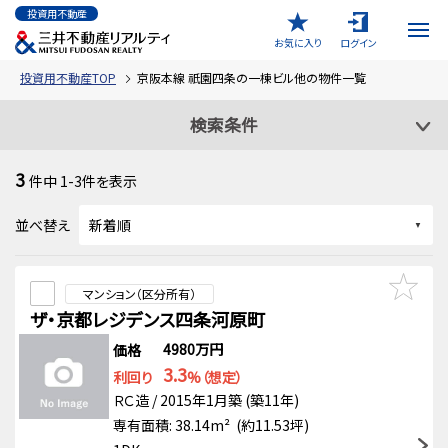
投資用不動産
お気に入り
ログイン
投資用不動産TOP
京阪本線 祇園四条の一棟ビル他の物件一覧
検索条件
3
件中
1-3
件を表示
並べ替え
マンション（区分所有）
ザ・京都レジデンス四条河原町
4980万円
価格
3.3
利回り
%（想定）
ＲＣ造 / 2015年1月築 (築11年)
専有面積: 38.14m² (約11.53坪)