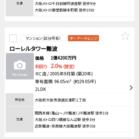
交通
大阪メトロ千日前線阿波座駅 徒歩9分
大阪メトロ御堂筋線本町駅 徒歩10分
マンション（区分所有）
オーナーチェンジ
ローレルタワー難波
1億4200万円
価格
2.0
利回り
%（想定）
ＲＣ造 / 2005年9月築 (築20年)
専有面積: 96.05m² (約29.05坪)
2LDK
所在地
大阪府大阪市浪速区湊町１丁目
関西本線（亀山～ＪＲ難波）ＪＲ難波駅 徒歩1分
交通
大阪メトロ四つ橋線なんば駅 徒歩3分
近鉄難波・奈良線大阪難波駅 徒歩3分