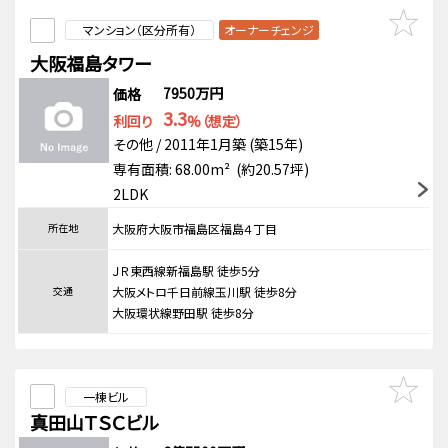
マンション（区分所有）
オーナーチェンジ
大阪福島タワー
7950万円
価格
3.3
利回り
%（想定）
その他 / 2011年1月築 (築15年)
専有面積: 68.00m² (約20.57坪)
2LDK
所在地
大阪府大阪市福島区福島４丁目
ＪＲ東西線新福島駅 徒歩5分
交通
大阪メトロ千日前線玉川駅 徒歩8分
大阪環状線野田駅 徒歩8分
一棟ビル
真田山ＴＳＣビル