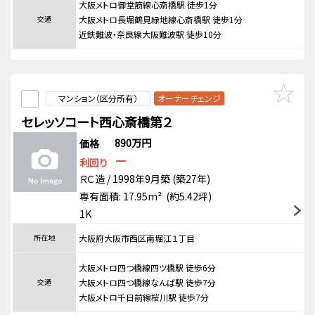
大阪メトロ御堂筋線心斎橋駅 徒歩1分
交通
大阪メトロ長堀鶴見緑地線心斎橋駅 徒歩1分
近鉄難波・奈良線大阪難波駅 徒歩10分
マンション（区分所有）
オーナーチェンジ
セレッソコート西心斎橋第２
890万円
価格
－
利回り
ＲＣ造 / 1998年9月築 (築27年)
専有面積: 17.95m² (約5.42坪)
1K
所在地
大阪府大阪市西区南堀江１丁目
大阪メトロ四つ橋線四ツ橋駅 徒歩6分
交通
大阪メトロ四つ橋線なんば駅 徒歩7分
大阪メトロ千日前線桜川駅 徒歩7分