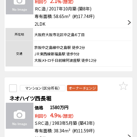
2.1
利回り
%（想定）
ＲＣ造 / 2017年10月築 (築8年)
専有面積: 58.65m² (約17.74坪)
2LDK
所在地
大阪府大阪市北区中之島６丁目
京阪中之島線中之島駅 徒歩2分
交通
ＪＲ東西線新福島駅 徒歩9分
大阪メトロ千日前線阿波座駅 徒歩12分
マンション（区分所有）
オーナーチェンジ
ネオハイツ西長堀
1580万円
価格
4.9
利回り
%（想定）
ＳＲＣ造 / 1983年5月築 (築43年)
専有面積: 38.34m² (約11.59坪)