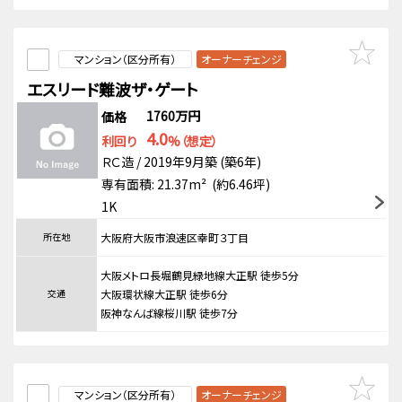
マンション（区分所有）
オーナーチェンジ
エスリード難波ザ・ゲート
1760万円
価格
4.0
利回り
%（想定）
ＲＣ造 / 2019年9月築 (築6年)
専有面積: 21.37m² (約6.46坪)
1K
所在地
大阪府大阪市浪速区幸町３丁目
大阪メトロ長堀鶴見緑地線大正駅 徒歩5分
交通
大阪環状線大正駅 徒歩6分
阪神なんば線桜川駅 徒歩7分
マンション（区分所有）
オーナーチェンジ