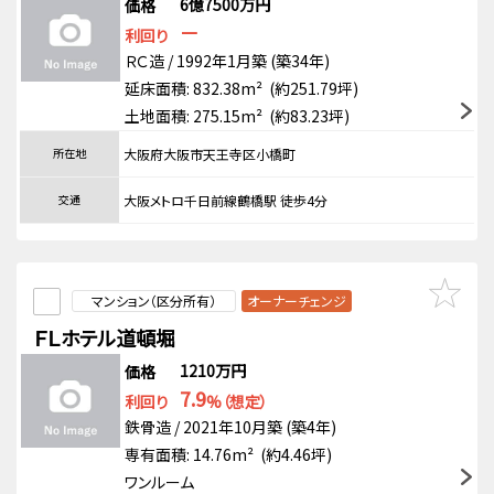
6億7500万円
価格
－
利回り
ＲＣ造 / 1992年1月築 (築34年)
延床面積: 832.38m² (約251.79坪)
土地面積: 275.15m² (約83.23坪)
所在地
大阪府大阪市天王寺区小橋町
交通
大阪メトロ千日前線鶴橋駅 徒歩4分
マンション（区分所有）
オーナーチェンジ
ＦＬホテル道頓堀
1210万円
価格
7.9
利回り
%（想定）
鉄骨造 / 2021年10月築 (築4年)
専有面積: 14.76m² (約4.46坪)
ワンルーム