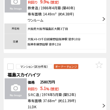
9.9
利回り
%（想定）
鉄骨造 / 1986年4月築 (築40年)
専有面積: 14.49m² (約4.38坪)
ワンルーム
所在地
大阪府大阪市福島区大開３丁目
大阪メトロ千日前線野田阪神駅 徒歩10分
交通
阪神本線野田駅 徒歩12分
マンション（区分所有）
オーナーチェンジ
福島スカイハイツ
2580万円
価格
5.1
利回り
%（想定）
ＳＲＣ造 / 1974年5月築 (築52年)
専有面積: 37.68m² (約11.39坪)
1LDK