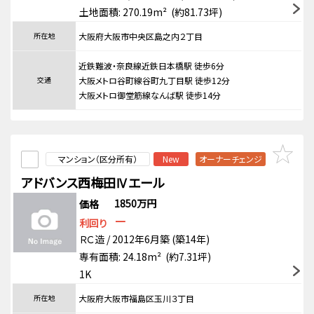
土地面積: 270.19m² (約81.73坪)
所在地
大阪府大阪市中央区島之内２丁目
近鉄難波・奈良線近鉄日本橋駅 徒歩6分
交通
大阪メトロ谷町線谷町九丁目駅 徒歩12分
大阪メトロ御堂筋線なんば駅 徒歩14分
マンション（区分所有）
New
オーナーチェンジ
アドバンス西梅田Ⅳエール
1850万円
価格
－
利回り
ＲＣ造 / 2012年6月築 (築14年)
専有面積: 24.18m² (約7.31坪)
1K
所在地
大阪府大阪市福島区玉川３丁目