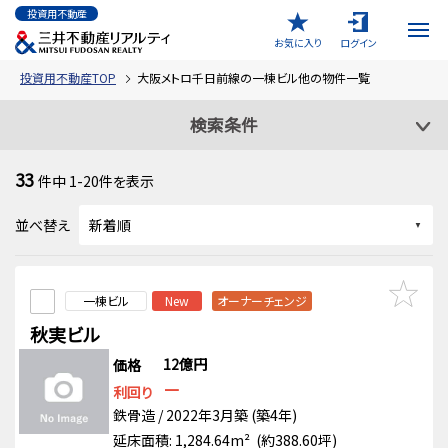
投資用不動産
お気に入り
ログイン
投資用不動産TOP
大阪メトロ千日前線の一棟ビル他の物件一覧
検索条件
33
件中
1-20
件を表示
並べ替え
一棟ビル
New
オーナーチェンジ
秋実ビル
12億円
価格
－
利回り
鉄骨造 / 2022年3月築 (築4年)
延床面積: 1,284.64m² (約388.60坪)