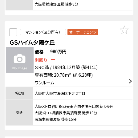
大阪環状線野田駅 徒歩8分
マンション（区分所有）
オーナーチェンジ
ＧＳハイム夕陽ケ丘
980万円
価格
－
利回り
ＳＲＣ造 / 1984年12月築 (築41年)
専有面積: 20.78m² (約6.28坪)
ワンルーム
所在地
大阪府大阪市浪速区下寺２丁目
大阪メトロ谷町線四天王寺前夕陽ヶ丘駅 徒歩6分
交通
大阪メトロ堺筋線恵美須町駅 徒歩10分
南海本線難波駅 徒歩15分