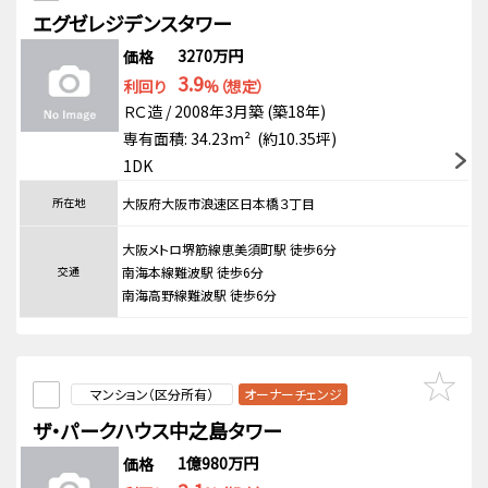
エグゼレジデンスタワー
3270万円
価格
3.9
利回り
%（想定）
ＲＣ造 / 2008年3月築 (築18年)
専有面積: 34.23m² (約10.35坪)
1DK
所在地
大阪府大阪市浪速区日本橋３丁目
大阪メトロ堺筋線恵美須町駅 徒歩6分
交通
南海本線難波駅 徒歩6分
南海高野線難波駅 徒歩6分
マンション（区分所有）
オーナーチェンジ
ザ・パークハウス中之島タワー
1億980万円
価格