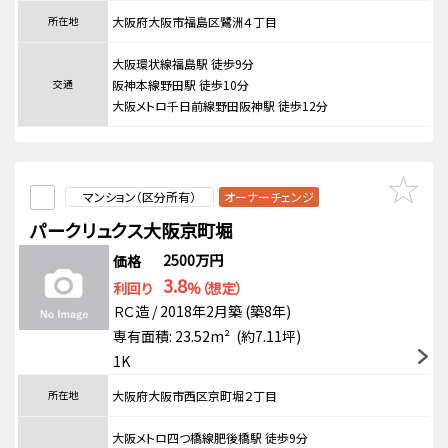
所在地
大阪府大阪市福島区鷺洲４丁目
大阪環状線福島駅 徒歩9分
交通
阪神本線野田駅 徒歩10分
大阪メトロ千日前線野田阪神駅 徒歩12分
マンション（区分所有）
オーナーチェンジ
パークリュクス大阪京町堀
2500万円
価格
3.8
利回り
%（想定）
ＲＣ造 / 2018年2月築 (築8年)
専有面積: 23.52m² (約7.11坪)
1K
所在地
大阪府大阪市西区京町堀２丁目
大阪メトロ四つ橋線肥後橋駅 徒歩9分