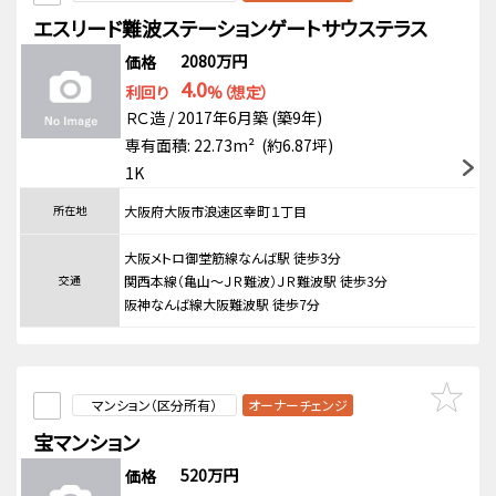
エスリード難波ステーションゲートサウステラス
2080万円
価格
4.0
利回り
%（想定）
ＲＣ造 / 2017年6月築 (築9年)
専有面積: 22.73m² (約6.87坪)
1K
所在地
大阪府大阪市浪速区幸町１丁目
大阪メトロ御堂筋線なんば駅 徒歩3分
交通
関西本線（亀山～ＪＲ難波）ＪＲ難波駅 徒歩3分
阪神なんば線大阪難波駅 徒歩7分
マンション（区分所有）
オーナーチェンジ
宝マンション
520万円
価格