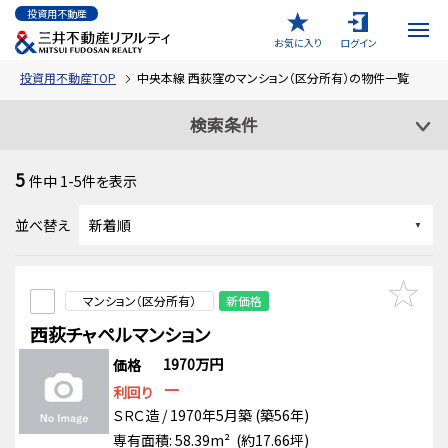
投資用不動産
お気に入り
ログイン
投資用不動産TOP
中央本線 西荻窪のマンション（区分所有）の物件一覧
検索条件
5
件中
1-5
件を表示
並べ替え
マンション（区分所有）
新価格
西荻チャペルマンション
1970万円
価格
－
利回り
ＳＲＣ造 / 1970年5月築 (築56年)
専有面積: 58.39m² (約17.66坪)