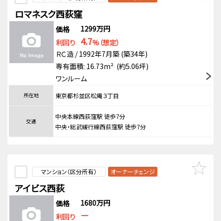
ロマネスク西荻窪
1299万円
価格
4.7
利回り
%（想定）
ＲＣ造 / 1992年7月築 (築34年)
専有面積: 16.73m² (約5.06坪)
ワンルーム
所在地
東京都杉並区松庵３丁目
中央本線西荻窪駅 徒歩7分
交通
中央・総武緩行線西荻窪駅 徒歩7分
マンション（区分所有）
オーナーチェンジ
アイビス西荻
1680万円
価格
－
利回り