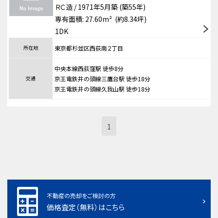
ＲＣ造 / 1971年5月築 (築55年)
専有面積: 27.60m² (約8.34坪)
1DK
所在地
東京都杉並区西荻南２丁目
中央本線西荻窪駅 徒歩8分
交通
京王電鉄井の頭線三鷹台駅 徒歩18分
京王電鉄井の頭線久我山駅 徒歩18分
1
不動産の売却をご検討の方
価格査定（無料）はこちら