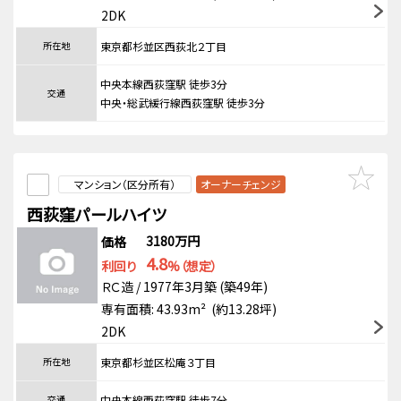
2DK
所在地
東京都杉並区西荻北２丁目
中央本線西荻窪駅 徒歩3分
交通
中央・総武緩行線西荻窪駅 徒歩3分
マンション（区分所有）
オーナーチェンジ
西荻窪パールハイツ
3180万円
価格
4.8
利回り
%（想定）
ＲＣ造 / 1977年3月築 (築49年)
専有面積: 43.93m² (約13.28坪)
2DK
所在地
東京都杉並区松庵３丁目
交通
中央本線西荻窪駅 徒歩7分