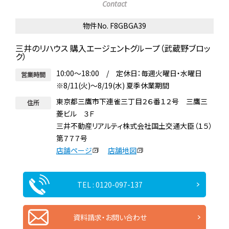
Contact
物件No. F8GBGA39
三井のリハウス 購入エージェントグループ（武蔵野ブロッ
ク）
10:00～18:00 / 定休日：毎週火曜日・水曜日
営業時間
※8/11(火)～8/19(水) 夏季休業期間
東京都三鷹市下連雀三丁目２６番１２号 三鷹三
住所
菱ビル ３Ｆ
三井不動産リアルティ株式会社国土交通大臣（１５）
第７７７号
店舗ページ
店舗地図
TEL : 0120-097-137
資料請求・お問い合わせ