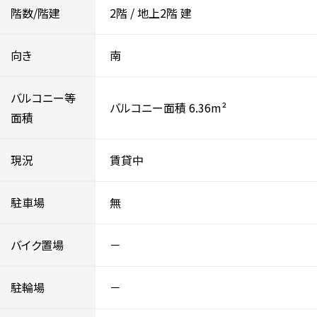
階数/階建
2階
/
地上2階
建
向き
南
バルコニー等
バルコニー面積 6.36m²
面積
現況
賃貸中
駐車場
無
バイク置場
－
駐輪場
－