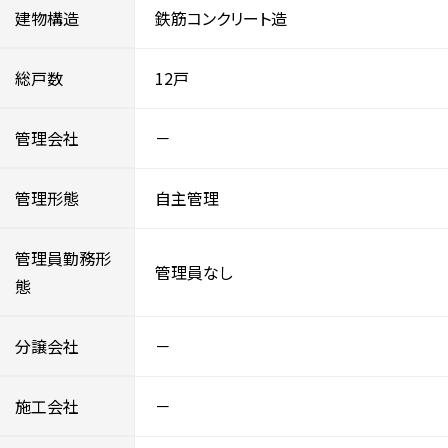
建物構造
鉄筋コンクリート造
総戸数
12戸
管理会社
－
管理形態
自主管理
管理員勤務形
管理員なし
態
分譲会社
－
施工会社
－