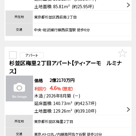
土地面積: 85.81m² (約25.95坪)
所在地
東京都杉並区西荻南２丁目
交通
中央・総武緩行線西荻窪駅 徒歩6分
アパート
杉並区梅里２丁目アパート【ティ・アーモ ルミナ
ス】
2億2170万円
価格
4.6
利回り
%（想定）
木造 / 2026年8月築 (－)
延床面積: 140.73m² (約42.57坪)
土地面積: 129.26m² (約39.10坪)
所在地
東京都杉並区梅里２丁目
交通
東京メトロ丸ノ内線南阿佐ケ谷駅 徒歩10分