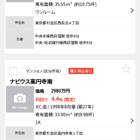
専有面積: 35.55m² (約10.75坪)
ワンルーム
所在地
東京都杉並区西荻北４丁目
中央本線西荻窪駅 徒歩6分
交通
中央・総武緩行線西荻窪駅 徒歩6分
マンション（区分所有）
購入申込有り
ナビウス高円寺南
2980万円
価格
4.4
利回り
%（想定）
ＲＣ造 / 1998年8月築 (築27年)
専有面積: 33.00m² (約9.98坪)
1K
所在地
東京都杉並区高円寺南１丁目