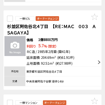
一棟ビル
オーナーチェンジ
杉並区阿佐谷北４丁目 【ＲＥ：ＭＡＣ ００３ Ａ
ＳＡＧＡＹＡ】
1億8800万円
価格
5.7
利回り
%（想定）
ＲＣ造 / 1985年2月築 (築41年)
延床面積: 204.69m² (約61.91坪)
土地面積: 92.51m² (約27.98坪)
所在地
東京都杉並区阿佐谷北４丁目
交通
中央本線阿佐ケ谷駅 徒歩14分
一棟マンション
オーナーチェンジ