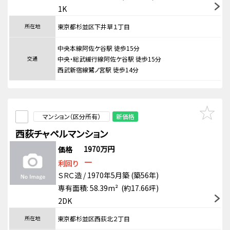
1K
所在地
東京都杉並区下井草１丁目
中央本線阿佐ケ谷駅 徒歩15分
交通
中央・総武緩行線阿佐ケ谷駅 徒歩15分
西武新宿線鷺ノ宮駅 徒歩14分
マンション（区分所有）
新価格
西荻チャペルマンション
1970万円
価格
－
利回り
ＳＲＣ造 / 1970年5月築 (築56年)
専有面積: 58.39m² (約17.66坪)
2DK
所在地
東京都杉並区西荻北２丁目