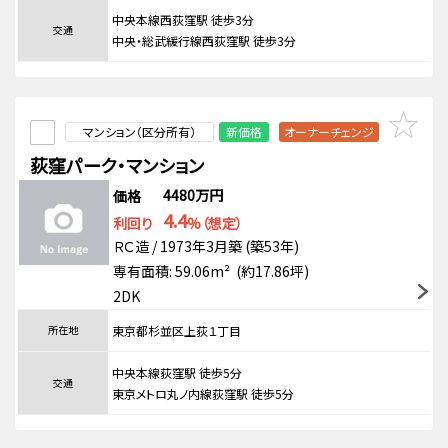
中央本線西荻窪駅 徒歩3分
交通
中央・総武緩行線西荻窪駅 徒歩3分
マンション（区分所有）
新価格
オーナーチェンジ
荻窪パーク・マンション
4480万円
価格
4.4
利回り
%（想定）
ＲＣ造 / 1973年3月築 (築53年)
専有面積: 59.06m² (約17.86坪)
2DK
所在地
東京都杉並区上荻１丁目
中央本線荻窪駅 徒歩5分
交通
東京メトロ丸ノ内線荻窪駅 徒歩5分