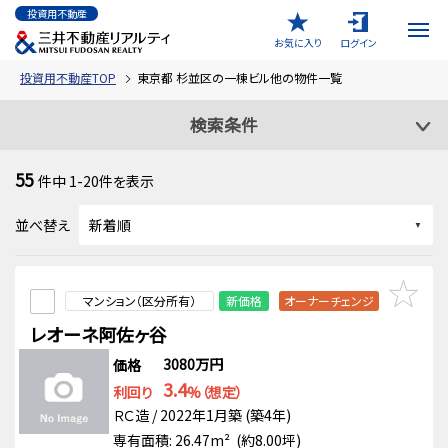
投資用不動産
お気に入り
ログイン
投資用不動産TOP
東京都 杉並区の一棟ビル他の物件一覧
検索条件
55
件中
1-20
件を表示
並べ替え
マンション（区分所有）
新価格
オーナーチェンジ
レオーネ阿佐ヶ谷
3080万円
価格
3.4
利回り
%（想定）
ＲＣ造 / 2022年1月築 (築4年)
専有面積: 26.47m² (約8.00坪)