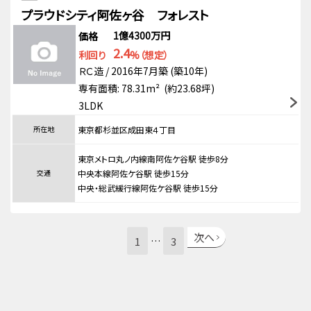
プラウドシティ阿佐ヶ谷 フォレスト
1億4300万円
価格
2.4
利回り
%（想定）
ＲＣ造 / 2016年7月築 (築10年)
専有面積: 78.31m² (約23.68坪)
3LDK
所在地
東京都杉並区成田東４丁目
東京メトロ丸ノ内線南阿佐ケ谷駅 徒歩8分
交通
中央本線阿佐ケ谷駅 徒歩15分
中央・総武緩行線阿佐ケ谷駅 徒歩15分
次へ
1
3
…