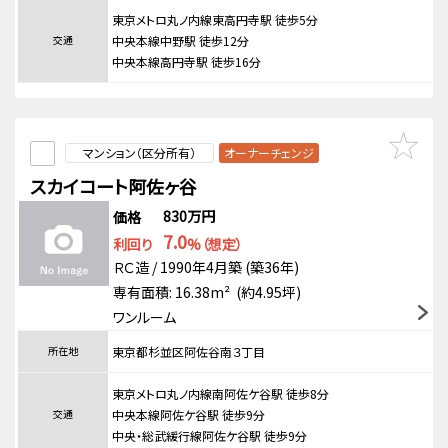
東京メトロ丸ノ内線東高円寺駅 徒歩5分
交通
中央本線中野駅 徒歩12分
中央本線高円寺駅 徒歩16分
マンション（区分所有）
オーナーチェンジ
スカイコート阿佐ヶ谷
830万円
価格
7.0
利回り
%（想定）
ＲＣ造 / 1990年4月築 (築36年)
専有面積: 16.38m² (約4.95坪)
ワンルーム
所在地
東京都杉並区阿佐谷南３丁目
東京メトロ丸ノ内線南阿佐ケ谷駅 徒歩8分
交通
中央本線阿佐ケ谷駅 徒歩9分
中央・総武緩行線阿佐ケ谷駅 徒歩9分