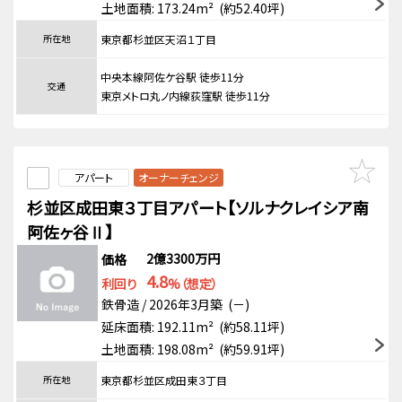
土地面積: 173.24m² (約52.40坪)
所在地
東京都杉並区天沼１丁目
中央本線阿佐ケ谷駅 徒歩11分
交通
東京メトロ丸ノ内線荻窪駅 徒歩11分
アパート
オーナーチェンジ
杉並区成田東３丁目アパート【ソルナクレイシア南
阿佐ヶ谷Ⅱ】
2億3300万円
価格
4.8
利回り
%（想定）
鉄骨造 / 2026年3月築 (－)
延床面積: 192.11m² (約58.11坪)
土地面積: 198.08m² (約59.91坪)
所在地
東京都杉並区成田東３丁目