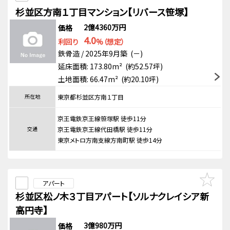
杉並区方南１丁目マンション【リバース笹塚】
2億4360万円
価格
4.0
利回り
%（想定）
鉄骨造 / 2025年9月築 (－)
延床面積: 173.80m² (約52.57坪)
土地面積: 66.47m² (約20.10坪)
所在地
東京都杉並区方南１丁目
京王電鉄京王線笹塚駅 徒歩11分
交通
京王電鉄京王線代田橋駅 徒歩11分
東京メトロ方南支線方南町駅 徒歩14分
アパート
杉並区松ノ木３丁目アパート【ソルナクレイシア新
高円寺】
3億980万円
価格