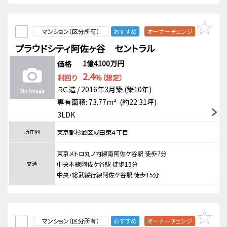
マンション（区分所有）
おすすめ
オーナーチェンジ
プラウドシティ阿佐ヶ谷 セントラル
1億4100万円
価格
2.4
利回り
%（想定）
ＲＣ造 / 2016年3月築 (築10年)
専有面積: 73.77m² (約22.31坪)
3LDK
所在地
東京都杉並区成田東４丁目
東京メトロ丸ノ内線南阿佐ケ谷駅 徒歩7分
交通
中央本線阿佐ケ谷駅 徒歩15分
中央・総武緩行線阿佐ケ谷駅 徒歩15分
マンション（区分所有）
おすすめ
オーナーチェンジ