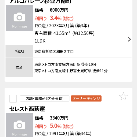
アルコバレーノ杉並方南町
6000万円
価格
3.4
利回り
%（想定）
ＲＣ造 / 2023年3月築 (築3年)
専有面積: 41.55m² (約12.56坪)
1LDK
所在地
東京都杉並区和田２丁目
東京メトロ方南支線方南町駅 徒歩10分
交通
東京メトロ方南支線中野富士見町駅 徒歩11分
店舗・事務所（区分所有）
オーナーチェンジ
セレスト西荻窪
3340万円
価格
5.0
利回り
%（想定）
ＲＣ造 / 1991年8月築 (築34年)