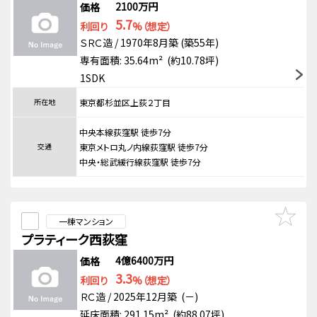
2100万円
価格
5.7
利回り
%（想定）
ＳＲＣ造 / 1970年8月築 (築55年)
専有面積: 35.64m² (約10.78坪)
1SDK
所在地
東京都杉並区上荻２丁目
中央本線荻窪駅 徒歩7分
交通
東京メトロ丸ノ内線荻窪駅 徒歩7分
中央・総武緩行線荻窪駅 徒歩7分
一棟マンション
プラティーク西荻窪
4億6400万円
価格
3.3
利回り
%（想定）
ＲＣ造 / 2025年12月築 (－)
延床面積: 291.15m² (約88.07坪)