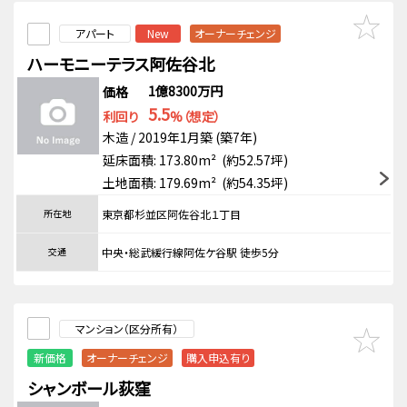
アパート
New
オーナーチェンジ
ハーモニーテラス阿佐谷北
1億8300万円
価格
5.5
利回り
%（想定）
木造 / 2019年1月築 (築7年)
延床面積: 173.80m² (約52.57坪)
土地面積: 179.69m² (約54.35坪)
所在地
東京都杉並区阿佐谷北１丁目
交通
中央・総武緩行線阿佐ケ谷駅 徒歩5分
マンション（区分所有）
新価格
オーナーチェンジ
購入申込有り
シャンボール荻窪