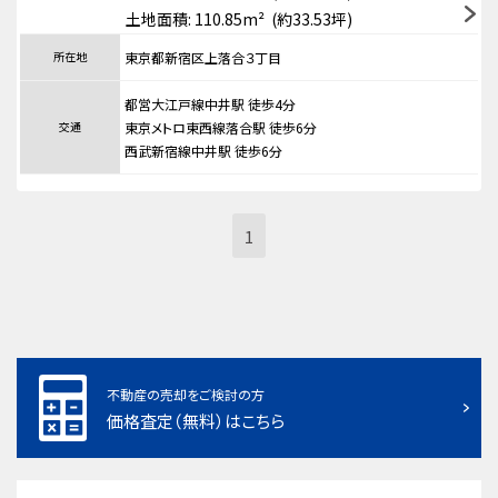
土地面積: 110.85m² (約33.53坪)
所在地
東京都新宿区上落合３丁目
都営大江戸線中井駅 徒歩4分
交通
東京メトロ東西線落合駅 徒歩6分
西武新宿線中井駅 徒歩6分
1
不動産の売却をご検討の方
価格査定（無料）はこちら