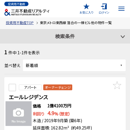
投資用不動産
お気に入り
ログイン
投資用不動産TOP
東京メトロ東西線 落合の一棟ビル他の物件一覧
検索条件
1
件中
1-1
件を表示
並べ替え
アパート
オーナーチェンジ
エールレジデンス
1億4100万円
価格
4.9
利回り
%（想定）
木造 / 2019年9月築 (築6年)
延床面積: 162.82m² (約49.25坪)