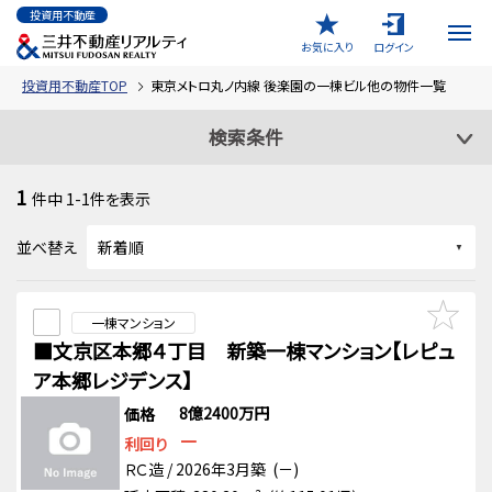
投資用不動産
お気に入り
ログイン
投資用不動産TOP
東京メトロ丸ノ内線 後楽園の一棟ビル他の物件一覧
検索条件
1
件中
1-1
件を表示
並べ替え
一棟マンション
■文京区本郷４丁目 新築一棟マンション【レピュ
ア本郷レジデンス】
8億2400万円
価格
－
利回り
ＲＣ造 / 2026年3月築 (－)