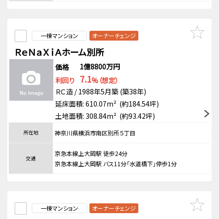
一棟マンション
オーナーチェンジ
ＲｅＮａＸｉＡホーム別所
1億8800万円
価格
7.1
利回り
%（想定）
ＲＣ造 / 1988年5月築 (築38年)
延床面積: 610.07m² (約184.54坪)
土地面積: 308.84m² (約93.42坪)
所在地
神奈川県横浜市南区別所５丁目
京急本線上大岡駅 徒歩24分
交通
京急本線上大岡駅 バス11分「水道橋下」停歩1分
一棟マンション
オーナーチェンジ