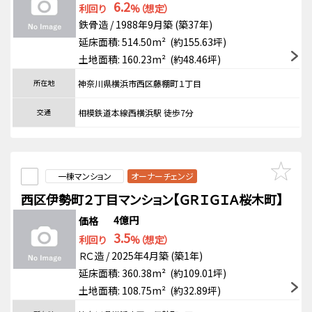
6.2
利回り
%（想定）
鉄骨造 / 1988年9月築 (築37年)
延床面積: 514.50m² (約155.63坪)
土地面積: 160.23m² (約48.46坪)
所在地
神奈川県横浜市西区藤棚町１丁目
交通
相模鉄道本線西横浜駅 徒歩7分
一棟マンション
オーナーチェンジ
西区伊勢町２丁目マンション【ＧＲＩＧＩＡ桜木町】
4億円
価格
3.5
利回り
%（想定）
ＲＣ造 / 2025年4月築 (築1年)
延床面積: 360.38m² (約109.01坪)
土地面積: 108.75m² (約32.89坪)