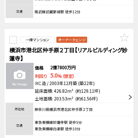
交通
南武線武蔵新城駅 徒歩12分
一棟マンション
オーナーチェンジ
横浜市港北区仲手原２丁目【リアルビルディング妙
蓮寺】
2億7800万円
価格
5.0
利回り
%（想定）
ＲＣ造 / 2003年12月築 (築22年)
延床面積: 426.82m² (約129.11坪)
土地面積: 203.53m² (約61.56坪)
所在地
神奈川県横浜市港北区仲手原２丁目
東急東横線妙蓮寺駅 徒歩5分
交通
東急東横線白楽駅 徒歩10分