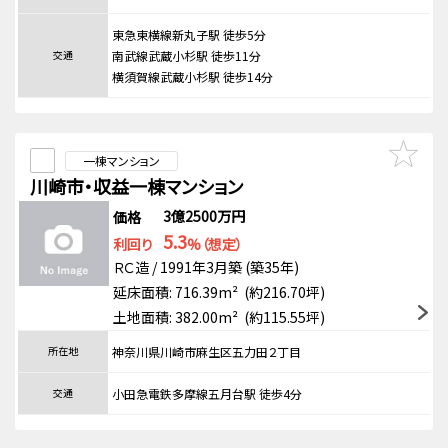
東急東横線新丸子駅 徒歩5分
交通
南武線武蔵小杉駅 徒歩11分
横須賀線武蔵小杉駅 徒歩14分
一棟マンション
川崎市・収益一棟マンション
3億2500万円
価格
5.3
利回り
%（想定）
ＲＣ造 / 1991年3月築 (築35年)
延床面積: 716.39m² (約216.70坪)
土地面積: 382.00m² (約115.55坪)
所在地
神奈川県川崎市麻生区五力田２丁目
交通
小田急電鉄多摩線五月台駅 徒歩4分