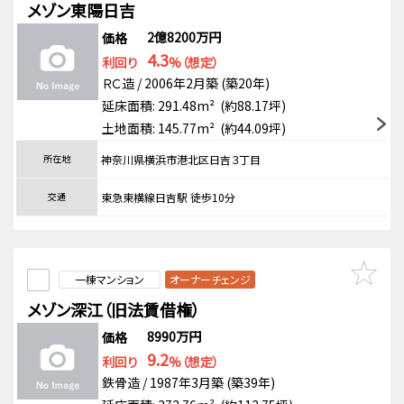
メゾン東陽日吉
2億8200万円
価格
4.3
利回り
%（想定）
ＲＣ造 / 2006年2月築 (築20年)
延床面積: 291.48m² (約88.17坪)
土地面積: 145.77m² (約44.09坪)
所在地
神奈川県横浜市港北区日吉３丁目
交通
東急東横線日吉駅 徒歩10分
一棟マンション
オーナーチェンジ
メゾン深江（旧法賃借権）
8990万円
価格
9.2
利回り
%（想定）
鉄骨造 / 1987年3月築 (築39年)