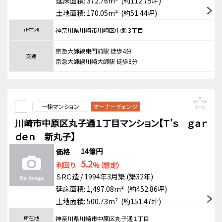
延床面積: 372.76m² (約112.75坪)
土地面積: 170.05m² (約51.44坪)
所在地
神奈川県川崎市川崎区中瀬３丁目
京急大師線東門前駅 徒歩4分
交通
京急大師線川崎大師駅 徒歩8分
一棟マンション
オーナーチェンジ
川崎市中原区丸子通１丁目マンション【Ｔ’ｓ ｇａｒ
ｄｅｎ 新丸子】
14億円
価格
5.2
利回り
%（想定）
ＳＲＣ造 / 1994年3月築 (築32年)
延床面積: 1,497.08m² (約452.86坪)
土地面積: 500.73m² (約151.47坪)
所在地
神奈川県川崎市中原区丸子通１丁目