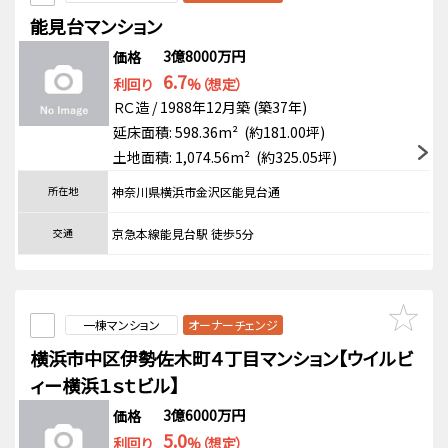
能見台マンション
3億8000万円
価格
6.7
利回り
%（想定）
ＲＣ造 / 1988年12月築 (築37年)
延床面積: 598.36m² (約181.00坪)
土地面積: 1,074.56m² (約325.05坪)
所在地
神奈川県横浜市金沢区能見台通
交通
京急本線能見台駅 徒歩5分
一棟マンション
オーナーチェンジ
横浜市中区伊勢佐木町４丁目マンション【ウイルビ
ィー横浜１ｓｔビル】
3億6000万円
価格
5.0
利回り
%（想定）