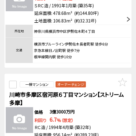
ＳＲＣ造 / 1991年1月築 (築35年)
延床面積: 478.68m² (約144.80坪)
土地面積: 106.83m² (約32.31坪)
所在地
神奈川県横浜市中区伊勢佐木町４丁目
横浜市ブルーライン伊勢佐木長者町駅 徒歩6分
交通
京急本線日ノ出町駅 徒歩7分
根岸線関内駅 徒歩10分
一棟マンション
オーナーチェンジ
川崎市多摩区宿河原６丁目マンション【ストリーム
多摩】
3億3000万円
価格
6.7
利回り
%（想定）
ＲＣ造 / 1994年4月築 (築32年)
延床面積: 956.14m² (約289.23坪)