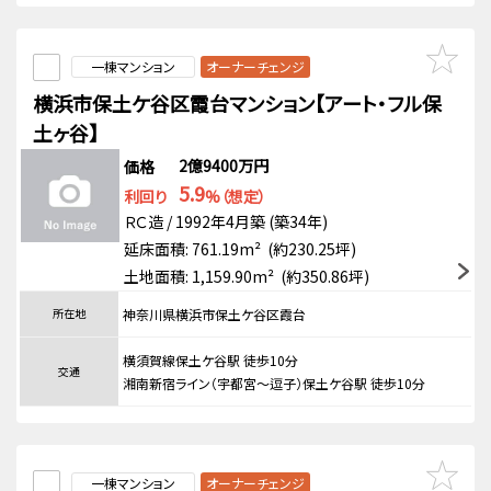
一棟マンション
オーナーチェンジ
横浜市保土ケ谷区霞台マンション【アート・フル保
土ヶ谷】
2億9400万円
価格
5.9
利回り
%（想定）
ＲＣ造 / 1992年4月築 (築34年)
延床面積: 761.19m² (約230.25坪)
土地面積: 1,159.90m² (約350.86坪)
所在地
神奈川県横浜市保土ケ谷区霞台
横須賀線保土ケ谷駅 徒歩10分
交通
湘南新宿ライン（宇都宮～逗子）保土ケ谷駅 徒歩10分
一棟マンション
オーナーチェンジ