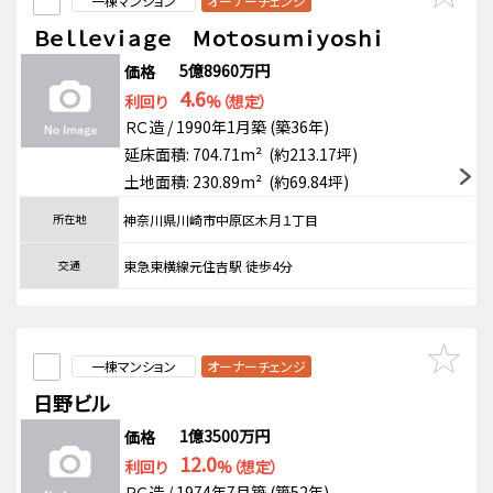
一棟マンション
オーナーチェンジ
Ｂｅｌｌｅｖｉａｇｅ Ｍｏｔｏｓｕｍｉｙｏｓｈｉ
5億8960万円
価格
4.6
利回り
%（想定）
ＲＣ造 / 1990年1月築 (築36年)
延床面積: 704.71m² (約213.17坪)
土地面積: 230.89m² (約69.84坪)
所在地
神奈川県川崎市中原区木月１丁目
交通
東急東横線元住吉駅 徒歩4分
一棟マンション
オーナーチェンジ
日野ビル
1億3500万円
価格
12.0
利回り
%（想定）
ＲＣ造 / 1974年7月築 (築52年)