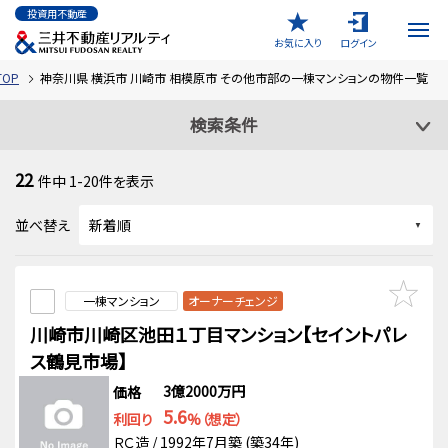
投資用不動産
お気に入り
ログイン
OP
神奈川県 横浜市 川崎市 相模原市 その他市部の一棟マンションの物件一覧
検索条件
22
件中
1-20
件を表示
並べ替え
一棟マンション
オーナーチェンジ
川崎市川崎区池田１丁目マンション【セイントパレ
ス鶴見市場】
3億2000万円
価格
5.6
利回り
%（想定）
ＲＣ造 / 1992年7月築 (築34年)