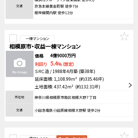
交通
京急本線黄金町駅 徒歩7分
根岸線関内駅 徒歩12分
一棟マンション
相模原市・収益一棟マンション
4億9000万円
価格
5.4
利回り
%（想定）
ＳＲＣ造 / 1988年4月築 (築38年)
延床面積: 1,108.99m² (約335.46坪)
土地面積: 437.42m² (約132.31坪)
所在地
神奈川県相模原市南区相模大野７丁目
交通
小田急電鉄小田原線相模大野駅 徒歩2分