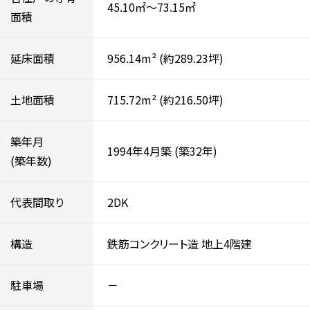
45.10㎡～73.15㎡
面積
延床面積
956.14m²
(約289.23坪)
土地面積
715.72m²
(約216.50坪)
築年月
1994年4月築
(築32年)
(築年数)
代表間取り
2DK
構造
鉄筋コンクリート造
地上4階建
駐車場
－