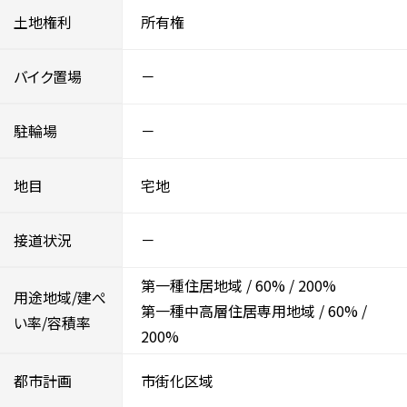
土地権利
所有権
バイク置場
－
駐輪場
－
地目
宅地
接道状況
－
第一種住居地域
/
60%
/
200%
用途地域/建ぺ
第一種中高層住居専用地域
/
60%
/
い率/容積率
200%
都市計画
市街化区域