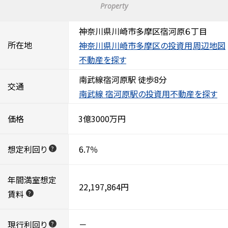
Property
神奈川県川崎市多摩区宿河原６丁目
所在地
神奈川県川崎市多摩区の投資用
周辺地図
不動産を探す
南武線宿河原駅 徒歩8分
交通
南武線 宿河原駅の投資用不動産を探す
価格
3億3000万円
想定利回り
6.7％
?
年間満室想定
22,197,864円
賃料
?
現行利回り
－
?