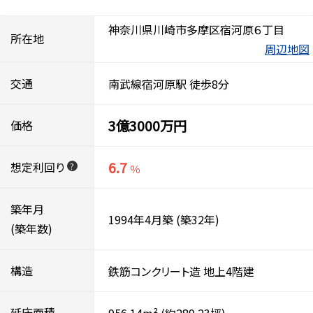
神奈川県川崎市多摩区宿河原６丁目
所在地
周辺地図
交通
南武線宿河原駅 徒歩8分
3億3000万円
価格
6.7
想定利回り
?
％
築年月
1994年4月築
(築32年)
(築年数)
構造
鉄筋コンクリート造
地上4階建
延床面積
956.14m²
(約289.23坪)