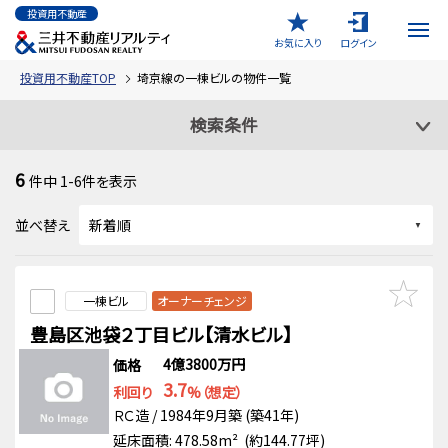
投資用不動産
お気に入り
ログイン
投資用不動産TOP
埼京線の一棟ビルの物件一覧
検索条件
6
件中
1-6
件を表示
並べ替え
一棟ビル
オーナーチェンジ
豊島区池袋２丁目ビル【清水ビル】
4億3800万円
価格
3.7
利回り
%（想定）
ＲＣ造 / 1984年9月築 (築41年)
延床面積: 478.58m² (約144.77坪)