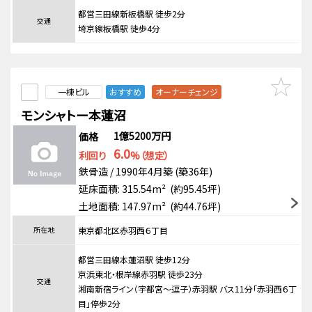
都営三田線新板橋駅 徒歩2分
交通
埼京線板橋駅 徒歩4分
一棟ビル
おすすめ
オーナーチェンジ
モンシャトー本蓮沼
1億5200万円
価格
6.0
利回り
%（想定）
鉄骨造 / 1990年4月築 (築36年)
延床面積: 315.54m² (約95.45坪)
土地面積: 147.97m² (約44.76坪)
所在地
東京都北区赤羽西６丁目
都営三田線本蓮沼駅 徒歩12分
京浜東北・根岸線赤羽駅 徒歩23分
交通
湘南新宿ライン（宇都宮～逗子）赤羽駅 バス11分「赤羽西６丁
目」停歩2分