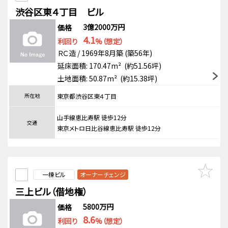
渋谷区東４丁目 ビル
3億2000万円
価格
4.1
利回り
%（想定）
ＲＣ造 / 1969年8月築 (築56年)
延床面積: 170.47m² (約51.56坪)
土地面積: 50.87m² (約15.38坪)
所在地
東京都渋谷区東４丁目
山手線恵比寿駅 徒歩12分
交通
東京メトロ日比谷線恵比寿駅 徒歩12分
一棟ビル
オーナーチェンジ
三上ビル（借地権）
5800万円
価格
8.6
利回り
%（想定）