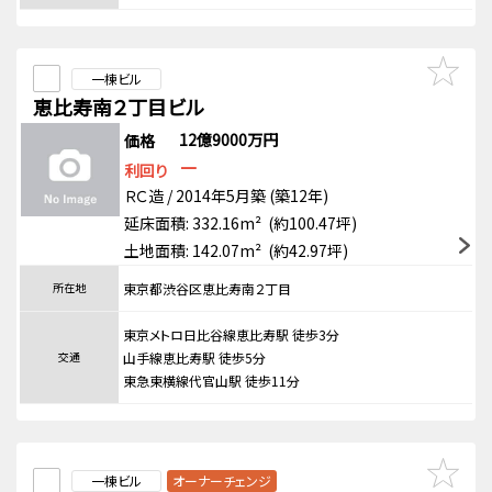
一棟ビル
恵比寿南２丁目ビル
12億9000万円
価格
－
利回り
ＲＣ造 / 2014年5月築 (築12年)
延床面積: 332.16m² (約100.47坪)
土地面積: 142.07m² (約42.97坪)
所在地
東京都渋谷区恵比寿南２丁目
東京メトロ日比谷線恵比寿駅 徒歩3分
交通
山手線恵比寿駅 徒歩5分
東急東横線代官山駅 徒歩11分
一棟ビル
オーナーチェンジ