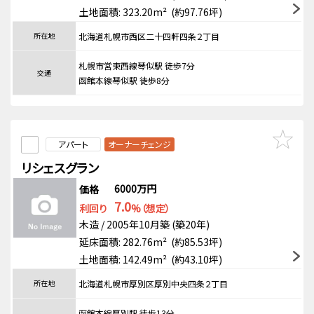
土地面積: 323.20m² (約97.76坪)
所在地
北海道札幌市西区二十四軒四条２丁目
札幌市営東西線琴似駅 徒歩7分
交通
函館本線琴似駅 徒歩8分
アパート
オーナーチェンジ
リシェスグラン
6000万円
価格
7.0
利回り
%（想定）
木造 / 2005年10月築 (築20年)
延床面積: 282.76m² (約85.53坪)
土地面積: 142.49m² (約43.10坪)
所在地
北海道札幌市厚別区厚別中央四条２丁目
函館本線厚別駅 徒歩13分