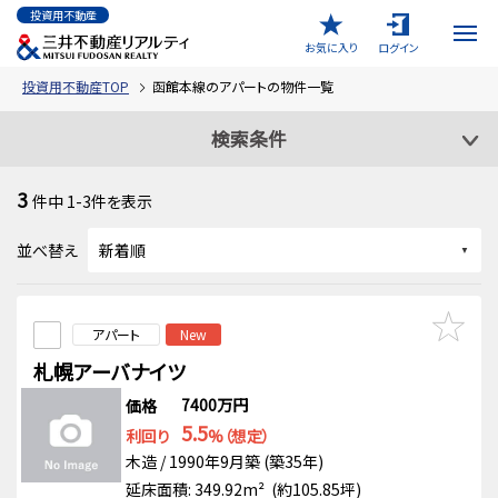
投資用不動産
お気に入り
ログイン
投資用不動産TOP
函館本線のアパートの物件一覧
検索条件
3
件中
1-3
件を表示
並べ替え
アパート
New
札幌アーバナイツ
7400万円
価格
5.5
利回り
%（想定）
木造 / 1990年9月築 (築35年)
延床面積: 349.92m² (約105.85坪)