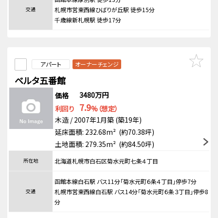
交通
札幌市営東西線ひばりが丘駅 徒歩15分
千歳線新札幌駅 徒歩17分
アパート
オーナーチェンジ
ベルタ五番館
3480万円
価格
7.9
利回り
%（想定）
木造 / 2007年1月築 (築19年)
延床面積: 232.68m² (約70.38坪)
土地面積: 279.35m² (約84.50坪)
所在地
北海道札幌市白石区菊水元町七条４丁目
函館本線白石駅 バス11分「菊水元町６条４丁目」停歩7分
交通
札幌市営東西線白石駅 バス14分「菊水元町６条３丁目」停歩8
分