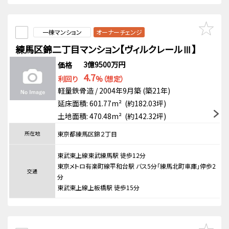
一棟マンション
オーナーチェンジ
練馬区錦二丁目マンション【ヴィルクレールⅢ】
3億9500万円
価格
4.7
利回り
%（想定）
軽量鉄骨造 / 2004年9月築 (築21年)
延床面積: 601.77m² (約182.03坪)
土地面積: 470.48m² (約142.32坪)
所在地
東京都練馬区錦２丁目
東武東上線東武練馬駅 徒歩12分
東京メトロ有楽町線平和台駅 バス5分「練馬北町車庫」停歩2
交通
分
東武東上線上板橋駅 徒歩15分