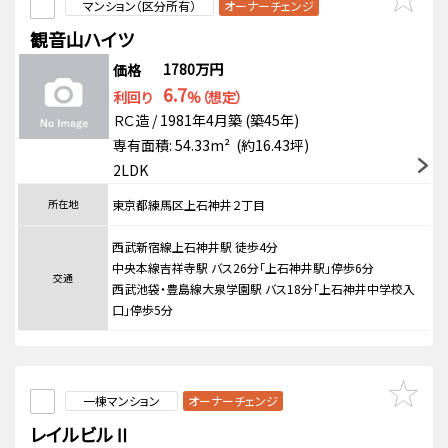
マンション（区分所有）
オーナーチェンジ
観音山ハイツ
1780万円
価格
6.7
利回り
%（想定）
ＲＣ造 / 1981年4月築 (築45年)
専有面積: 54.33m² (約16.43坪)
2LDK
所在地
東京都練馬区上石神井２丁目
西武新宿線上石神井駅 徒歩4分
中央本線吉祥寺駅 バス26分「上石神井駅」停歩6分
交通
西武池袋・豊島線大泉学園駅 バス18分「上石神井中学校入
口」停歩5分
一棟マンション
オーナーチェンジ
レイルビルⅡ