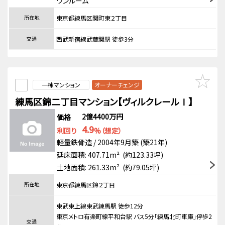
ワンルーム
所在地
東京都練馬区関町東２丁目
交通
西武新宿線武蔵関駅 徒歩3分
一棟マンション
オーナーチェンジ
練馬区錦二丁目マンション【ヴィルクレールⅠ】
2億4400万円
価格
4.9
利回り
%（想定）
軽量鉄骨造 / 2004年9月築 (築21年)
延床面積: 407.71m² (約123.33坪)
土地面積: 261.33m² (約79.05坪)
所在地
東京都練馬区錦２丁目
東武東上線東武練馬駅 徒歩12分
東京メトロ有楽町線平和台駅 バス5分「練馬北町車庫」停歩2
交通