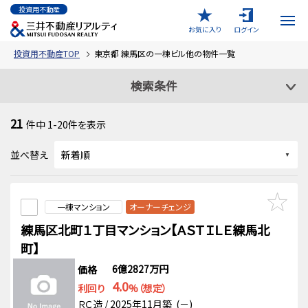
投資用不動産
お気に入り
ログイン
投資用不動産TOP
東京都 練馬区の一棟ビル他の物件一覧
検索条件
21
件中
1-20
件を表示
並べ替え
一棟マンション
オーナーチェンジ
練馬区北町１丁目マンション【ＡＳＴＩＬＥ練馬北
町】
6億2827万円
価格
4.0
利回り
%（想定）
ＲＣ造 / 2025年11月築 (－)