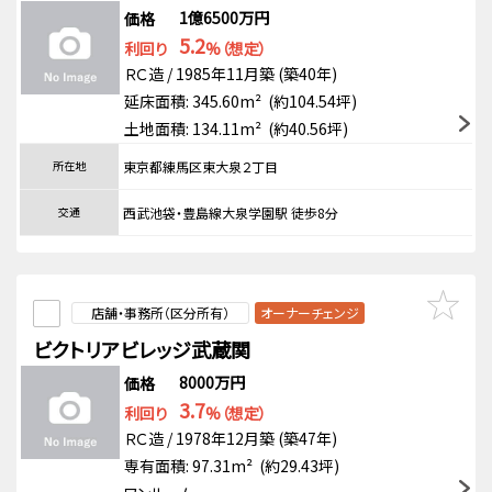
1億6500万円
価格
5.2
利回り
%（想定）
ＲＣ造 / 1985年11月築 (築40年)
延床面積: 345.60m² (約104.54坪)
土地面積: 134.11m² (約40.56坪)
所在地
東京都練馬区東大泉２丁目
交通
西武池袋・豊島線大泉学園駅 徒歩8分
店舗・事務所（区分所有）
オーナーチェンジ
ビクトリアビレッジ武蔵関
8000万円
価格
3.7
利回り
%（想定）
ＲＣ造 / 1978年12月築 (築47年)
専有面積: 97.31m² (約29.43坪)