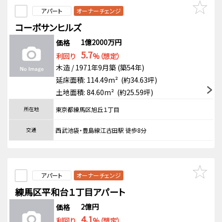
アパート
オーナーチェンジ
コーポサンヒルズ
1億2000万円
価格
5.7
利回り
%（想定）
木造 / 1971年9月築 (築54年)
延床面積: 114.49m² (約34.63坪)
土地面積: 84.60m² (約25.59坪)
所在地
東京都練馬区旭丘１丁目
交通
西武池袋・豊島線江古田駅 徒歩8分
アパート
オーナーチェンジ
練馬区平和台１丁目アパート
2億円
価格
4.1
利回り
%（想定）