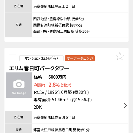
所在地
東京都練馬区豊玉上２丁目
西武池袋・豊島線桜台駅 徒歩5分
交通
西武有楽町線新桜台駅 徒歩5分
西武池袋・豊島線江古田駅 徒歩10分
マンション（区分所有）
オーナーチェンジ
エリム春日町パークタワー
6000万円
価格
2.8
利回り
%（想定）
ＲＣ造 / 1996年6月築 (築30年)
専有面積: 51.46m² (約15.56坪)
2DK
所在地
東京都練馬区春日町５丁目
交通
都営大江戸線練馬春日町駅 徒歩1分