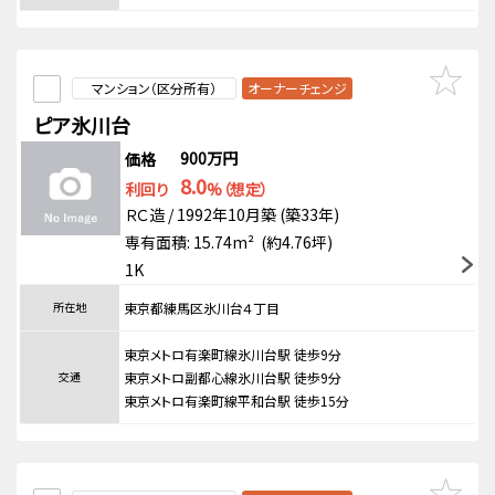
マンション（区分所有）
オーナーチェンジ
ピア氷川台
900万円
価格
8.0
利回り
%（想定）
ＲＣ造 / 1992年10月築 (築33年)
専有面積: 15.74m² (約4.76坪)
1K
所在地
東京都練馬区氷川台４丁目
東京メトロ有楽町線氷川台駅 徒歩9分
交通
東京メトロ副都心線氷川台駅 徒歩9分
東京メトロ有楽町線平和台駅 徒歩15分