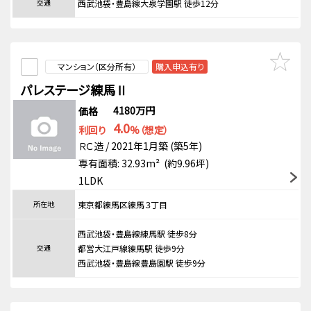
交通
西武池袋・豊島線大泉学園駅 徒歩12分
マンション（区分所有）
購入申込有り
パレステージ練馬Ⅱ
4180万円
価格
4.0
利回り
%（想定）
ＲＣ造 / 2021年1月築 (築5年)
専有面積: 32.93m² (約9.96坪)
1LDK
所在地
東京都練馬区練馬３丁目
西武池袋・豊島線練馬駅 徒歩8分
交通
都営大江戸線練馬駅 徒歩9分
西武池袋・豊島線豊島園駅 徒歩9分