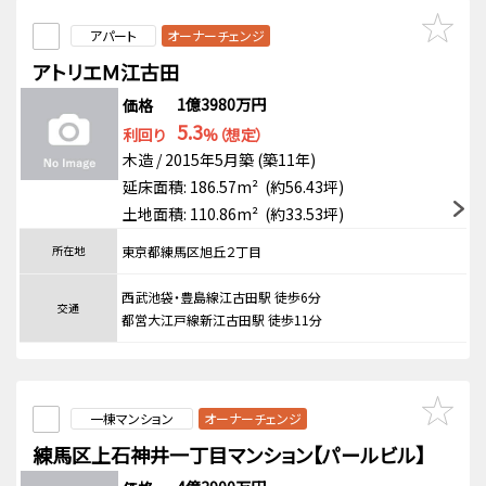
アパート
オーナーチェンジ
アトリエＭ江古田
1億3980万円
価格
5.3
利回り
%（想定）
木造 / 2015年5月築 (築11年)
延床面積: 186.57m² (約56.43坪)
土地面積: 110.86m² (約33.53坪)
所在地
東京都練馬区旭丘２丁目
西武池袋・豊島線江古田駅 徒歩6分
交通
都営大江戸線新江古田駅 徒歩11分
一棟マンション
オーナーチェンジ
練馬区上石神井一丁目マンション【パールビル】