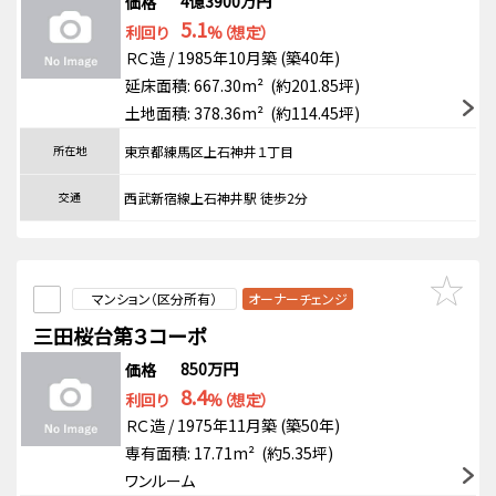
4億3900万円
価格
5.1
利回り
%（想定）
ＲＣ造 / 1985年10月築 (築40年)
延床面積: 667.30m² (約201.85坪)
土地面積: 378.36m² (約114.45坪)
所在地
東京都練馬区上石神井１丁目
交通
西武新宿線上石神井駅 徒歩2分
マンション（区分所有）
オーナーチェンジ
三田桜台第３コーポ
850万円
価格
8.4
利回り
%（想定）
ＲＣ造 / 1975年11月築 (築50年)
専有面積: 17.71m² (約5.35坪)
ワンルーム