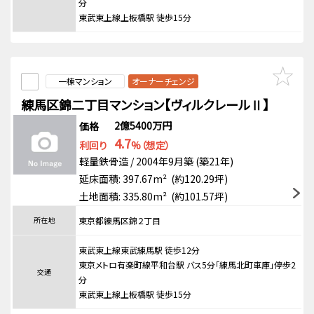
分
東武東上線上板橋駅 徒歩15分
一棟マンション
オーナーチェンジ
練馬区錦二丁目マンション【ヴィルクレールⅡ】
2億5400万円
価格
4.7
利回り
%（想定）
軽量鉄骨造 / 2004年9月築 (築21年)
延床面積: 397.67m² (約120.29坪)
土地面積: 335.80m² (約101.57坪)
所在地
東京都練馬区錦２丁目
東武東上線東武練馬駅 徒歩12分
東京メトロ有楽町線平和台駅 バス5分「練馬北町車庫」停歩2
交通
分
東武東上線上板橋駅 徒歩15分