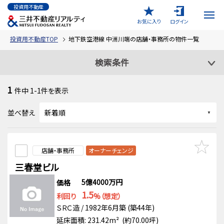
投資用不動産
お気に入り
ログイン
投資用不動産TOP
地下鉄空港線 中洲川端の店舗・事務所の物件一覧
検索条件
1
件中
1-1
件を表示
並べ替え
店舗・事務所
オーナーチェンジ
三春堂ビル
5億4000万円
価格
1.5
利回り
%（想定）
ＳＲＣ造 / 1982年6月築 (築44年)
延床面積: 231.42m² (約70.00坪)