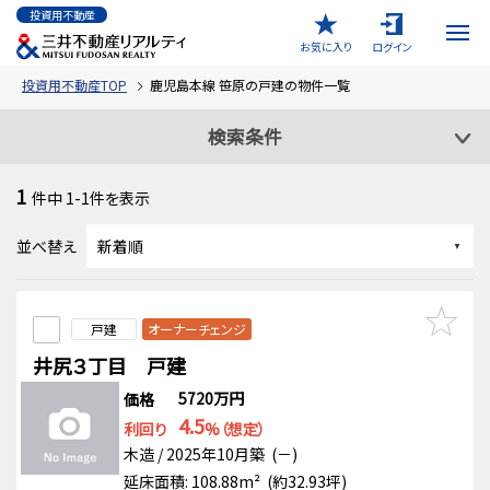
投資用不動産
お気に入り
ログイン
投資用不動産TOP
鹿児島本線 笹原の戸建の物件一覧
検索条件
1
件中
1-1
件を表示
並べ替え
戸建
オーナーチェンジ
井尻３丁目 戸建
5720万円
価格
4.5
利回り
%（想定）
木造 / 2025年10月築 (－)
延床面積: 108.88m² (約32.93坪)