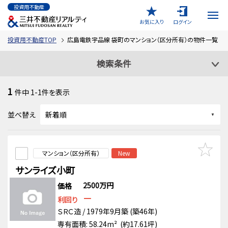
投資用不動産
お気に入り
ログイン
投資用不動産TOP
広島電鉄宇品線 袋町のマンション（区分所有）の物件一覧
検索条件
1
件中
1-1
件を表示
並べ替え
マンション（区分所有）
New
サンライズ小町
2500万円
価格
－
利回り
ＳＲＣ造 / 1979年9月築 (築46年)
専有面積: 58.24m² (約17.61坪)