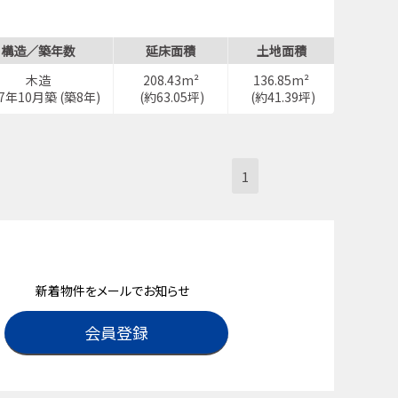
構造／築年数
延床面積
土地面積
木造
208.43m²
136.85m²
17年10月築 (築8年)
(約63.05坪)
(約41.39坪)
1
新着物件をメールでお知らせ
会員登録