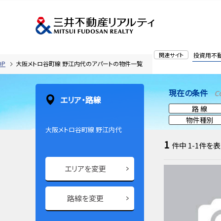
関連サイト
投資用不
OP
大阪メトロ谷町線 野江内代のアパートの物件一覧
現在の条件
C
エリア・路線
路 線
物件種別
大阪メトロ谷町線 野江内代
1
件中
1-1
件を表
エリアを変更
路線を変更