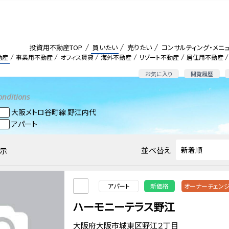
投資用不動産TOP
買いたい
売りたい
コンサルティング・メニ
動産
事業用不動産
オフィス賃貸
海外不動産
リゾート不動産
居住用不動産
お気に入り
閲覧履歴
onditions
大阪メトロ谷町線 野江内代
アパート
並べ替え
示
アパート
新価格
オーナーチェン
ハーモニーテラス野江
大阪府大阪市城東区野江２丁目