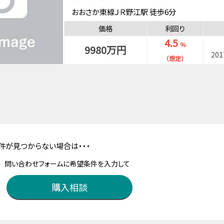
おおさか東線ＪＲ野江駅 徒歩6分
京阪本線野江駅 徒歩8分
価格
利回り
大阪メトロ谷町線野江内代駅 徒歩13分
4.5
％
9980万円
20
（想定）
件が見つからない場合は・・・
問い合わせフォームに希望条件を入力して
購入相談