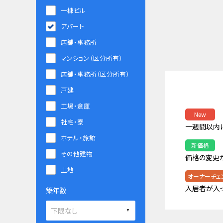
一棟ビル
アパート
店舗・事務所
マンション（区分所有）
店舗・事務所（区分所有）
戸建
工場・倉庫
New
社宅・寮
一週間以内
ホテル・旅館
新価格
その他建物
価格の変更
土地
オーナーチェ
入居者が入
築年数