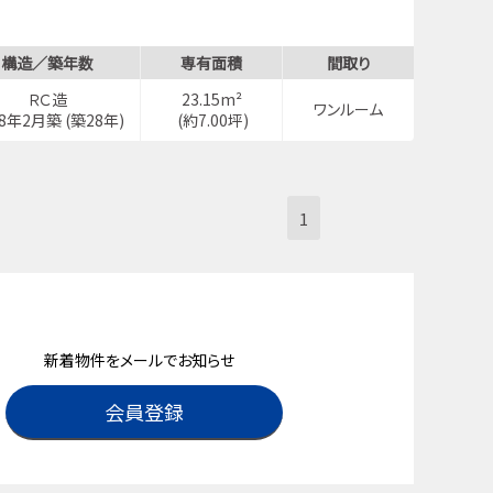
構造／築年数
専有面積
間取り
徒歩9分
ＲＣ造
23.15m²
ワンルーム
98年2月築 (築28年)
(約7.00坪)
1
新着物件をメールでお知らせ
会員登録