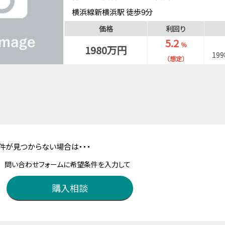
横浜線新横浜駅 徒歩9分
横浜市ブルーライン新横浜駅 徒歩9分
価格
利回り
東海道・山陽新幹線（東京～新大阪）新横浜駅 
5.2
％
1980万円
19
（想定）
件が見つからない場合は・・・
問い合わせフォームに希望条件を入力して
購入相談