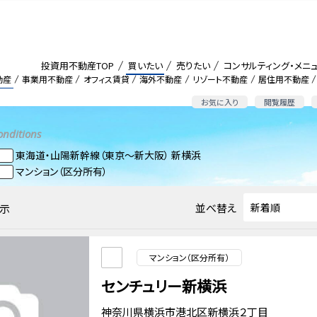
投資用不動産TOP
買いたい
売りたい
コンサルティング・メニ
動産
事業用不動産
オフィス賃貸
海外不動産
リゾート不動産
居住用不動産
お気に入り
閲覧履歴
onditions
東海道・山陽新幹線（東京～新大阪） 新横浜
マンション（区分所有）
並べ替え
示
マンション（区分所有）
センチュリー新横浜
神奈川県横浜市港北区新横浜２丁目