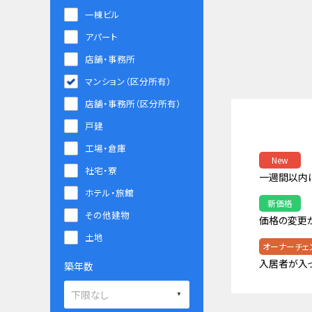
一棟ビル
アパート
店舗・事務所
マンション（区分所有）
店舗・事務所（区分所有）
戸建
工場・倉庫
New
社宅・寮
一週間以内
ホテル・旅館
新価格
その他建物
価格の変更
土地
オーナーチェ
入居者が入
築年数