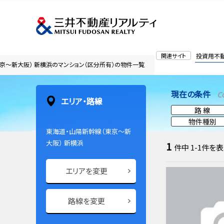
関連サイト
投資用不
京～新大阪） 新横浜のマンション（区分所有）の物件一覧
現在の条件
C
エリア・路線
路 線
物件種別
東海道・山陽新幹線（東京～新
大阪） 新横浜
1
件中
1-1
件を表
エリアを変更
路線を変更