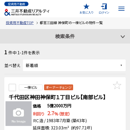
投資用不動産
お気に入り
ログイン
投資用不動産TOP
都営三田線 神保町の一棟ビルの物件一覧
検索条件
1
件中
1-1
件を表示
並べ替え
一棟ビル
オーナーチェンジ
千代田区神田神保町１丁目ビル【南部ビル】
5億2000万円
価格
2.7
利回り
%（想定）
ＲＣ造 / 1983年7月築 (築43年)
延床面積: 323.03m² (約97.71坪)