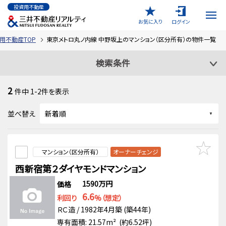
投資用不動産
お気に入り
ログイン
用不動産TOP
東京メトロ丸ノ内線 中野坂上のマンション（区分所有）の物件一覧
検索条件
2
件中
1-2
件を表示
並べ替え
マンション（区分所有）
オーナーチェンジ
西新宿第２ダイヤモンドマンション
1590万円
価格
6.6
利回り
%（想定）
ＲＣ造 / 1982年4月築 (築44年)
専有面積: 21.57m² (約6.52坪)