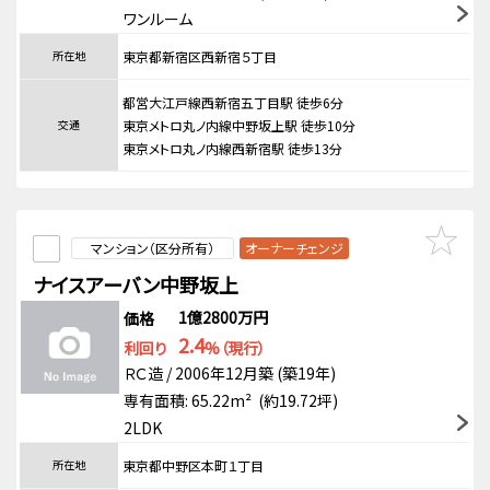
ワンルーム
所在地
東京都新宿区西新宿５丁目
都営大江戸線西新宿五丁目駅 徒歩6分
交通
東京メトロ丸ノ内線中野坂上駅 徒歩10分
東京メトロ丸ノ内線西新宿駅 徒歩13分
マンション（区分所有）
オーナーチェンジ
ナイスアーバン中野坂上
1億2800万円
価格
2.4
利回り
%（現行）
ＲＣ造 / 2006年12月築 (築19年)
専有面積: 65.22m² (約19.72坪)
2LDK
所在地
東京都中野区本町１丁目