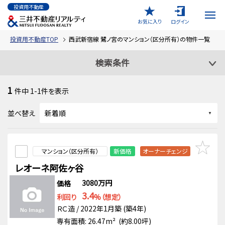
投資用不動産
お気に入り
ログイン
投資用不動産TOP
西武新宿線 鷺ノ宮のマンション（区分所有）の物件一覧
検索条件
1
件中
1-1
件を表示
並べ替え
マンション（区分所有）
新価格
オーナーチェンジ
レオーネ阿佐ヶ谷
3080万円
価格
3.4
利回り
%（想定）
ＲＣ造 / 2022年1月築 (築4年)
専有面積: 26.47m² (約8.00坪)