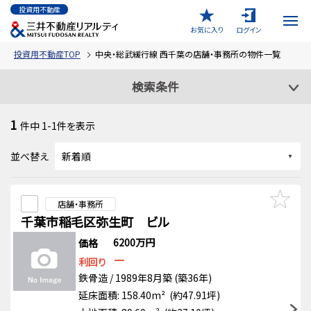
投資用不動産
お気に入り
ログイン
投資用不動産TOP
中央・総武緩行線 西千葉の店舗・事務所の物件一覧
検索条件
1
件中
1-1
件を表示
並べ替え
店舗・事務所
千葉市稲毛区弥生町 ビル
6200万円
価格
－
利回り
鉄骨造 / 1989年8月築 (築36年)
延床面積: 158.40m² (約47.91坪)