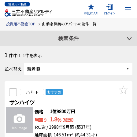
投資用不動産
お気に入り
ログイン
投資用不動産TOP
山手線 巣鴨のアパートの物件一覧
検索条件
1
件中
1-1
件を表示
並べ替え
アパート
おすすめ
サンハイツ
1億9800万円
価格
1.8
利回り
%（想定）
ＲＣ造 / 1988年9月築 (築37年)
延床面積: 146.51m² (約44.31坪)