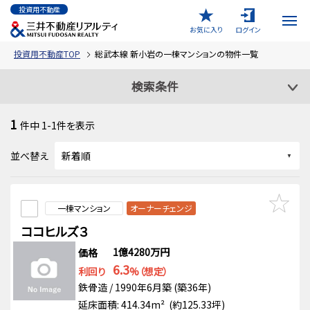
投資用不動産
お気に入り
ログイン
投資用不動産TOP
総武本線 新小岩の一棟マンションの物件一覧
検索条件
1
件中
1-1
件を表示
並べ替え
一棟マンション
オーナーチェンジ
ココヒルズ３
1億4280万円
価格
6.3
利回り
%（想定）
鉄骨造 / 1990年6月築 (築36年)
延床面積: 414.34m² (約125.33坪)