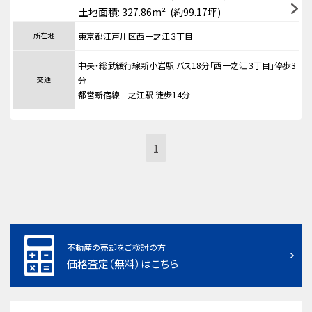
土地面積: 327.86m² (約99.17坪)
所在地
東京都江戸川区西一之江３丁目
中央・総武緩行線新小岩駅 バス18分「西一之江３丁目」停歩3
交通
分
都営新宿線一之江駅 徒歩14分
1
不動産の売却をご検討の方
価格査定（無料）はこちら