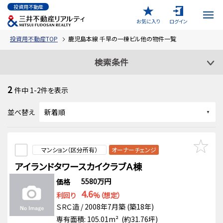
投資用不動産
お気に入り
ログイン
投資用不動産TOP
鹿児島本線 千早の一棟ビル他の物件一覧
検索条件
2
件中
1-2
件を表示
並べ替え
マンション（区分所有）
オーナーチェンジ
アイランドタワースカイクラブＡ棟
5580万円
価格
4.6
利回り
%（想定）
ＳＲＣ造 / 2008年7月築 (築18年)
専有面積: 105.01m² (約31.76坪)