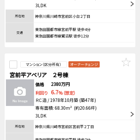
3LDK
所在地
神奈川県川崎市宮前区小台２丁目
東急田園都市線宮前平駅 徒歩4分
交通
東急田園都市線鷺沼駅 徒歩12分
マンション（区分所有）
オーナーチェンジ
宮前平アベリア ２号棟
2380万円
価格
6.7
利回り
%（想定）
ＲＣ造 / 1978年10月築 (築47年)
専有面積: 68.30m² (約20.66坪)
3LDK
所在地
神奈川県川崎市宮前区宮前平２丁目
東急田園都市線宮前平駅 徒歩7分