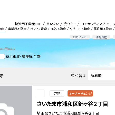
投資用不動産TOP
買いたい
売りたい
コンサルティング・メニ
動産
事業用不動産
オフィス賃貸
海外不動産
リゾート不動産
居住用不動産
お気に入り
閲覧履歴
onditions
京浜東北・根岸線 与野
並べ替え
示
戸建
オーナーチェンジ
さいたま市浦和区針ヶ谷２丁目
埼玉県さいたま市浦和区針ヶ谷２丁目