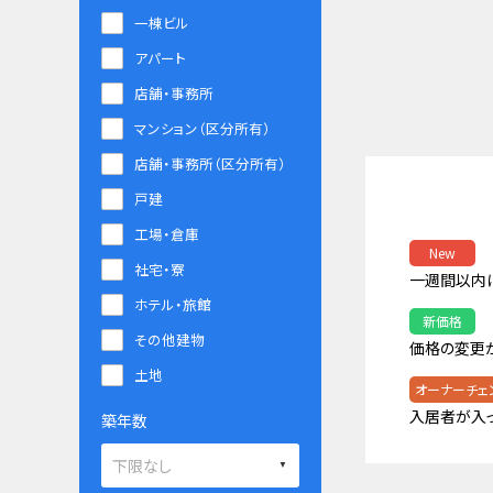
一棟ビル
アパート
店舗・事務所
マンション（区分所有）
店舗・事務所（区分所有）
戸建
工場・倉庫
New
社宅・寮
一週間以内
ホテル・旅館
新価格
その他建物
価格の変更
土地
オーナーチェ
入居者が入
築年数