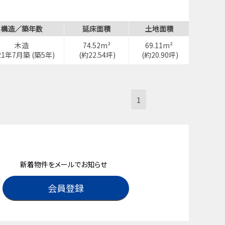
構造／築年数
延床面積
土地面積
木造
74.52m²
69.11m²
21年7月築 (築5年)
(約22.54坪)
(約20.90坪)
1
新着物件をメールでお知らせ
会員登録