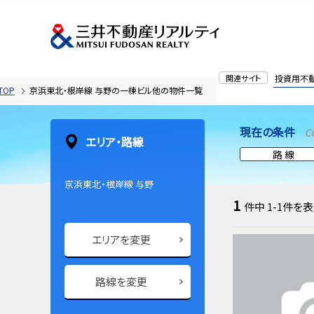
関連サイト
投資用不
OP
京浜東北・根岸線 与野の一棟ビル他の物件一覧
現在の条件
C
エリア・路線
路 線
京浜東北・根岸線 与野
1
件中
1-1
件を表
エリアを変更
路線を変更