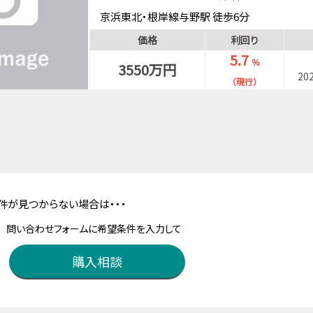
京浜東北・根岸線与野駅 徒歩6分
価格
利回り
5.7
％
3550万円
20
（現行）
件が見つからない場合は・・・
問い合わせフォームに希望条件を入力して
購入相談