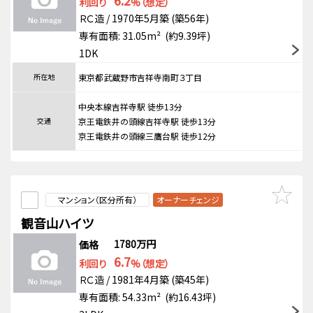
6.2
利回り
%（想定）
ＲＣ造 / 1970年5月築 (築56年)
専有面積: 31.05m² (約9.39坪)
1DK
所在地
東京都武蔵野市吉祥寺南町３丁目
中央本線吉祥寺駅 徒歩13分
交通
京王電鉄井の頭線吉祥寺駅 徒歩13分
京王電鉄井の頭線三鷹台駅 徒歩12分
マンション（区分所有）
オーナーチェンジ
観音山ハイツ
1780万円
価格
6.7
利回り
%（想定）
ＲＣ造 / 1981年4月築 (築45年)
専有面積: 54.33m² (約16.43坪)