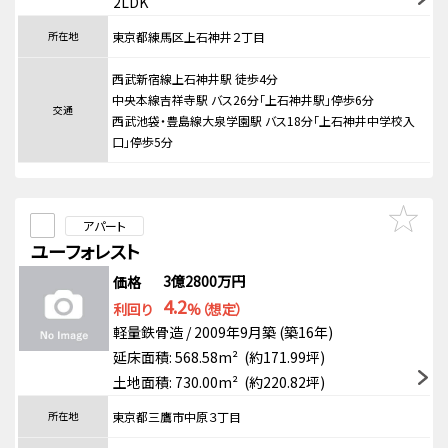
2LDK
所在地
東京都練馬区上石神井２丁目
西武新宿線上石神井駅 徒歩4分
中央本線吉祥寺駅 バス26分「上石神井駅」停歩6分
交通
西武池袋・豊島線大泉学園駅 バス18分「上石神井中学校入
口」停歩5分
アパート
ユーフォレスト
3億2800万円
価格
4.2
利回り
%（想定）
軽量鉄骨造 / 2009年9月築 (築16年)
延床面積: 568.58m² (約171.99坪)
土地面積: 730.00m² (約220.82坪)
所在地
東京都三鷹市中原３丁目