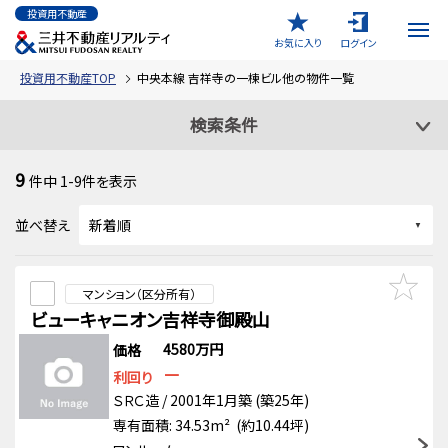
投資用不動産
お気に入り
ログイン
投資用不動産TOP
中央本線 吉祥寺の一棟ビル他の物件一覧
検索条件
9
件中
1-9
件を表示
並べ替え
マンション（区分所有）
ビューキャニオン吉祥寺御殿山
4580万円
価格
－
利回り
ＳＲＣ造 / 2001年1月築 (築25年)
専有面積: 34.53m² (約10.44坪)