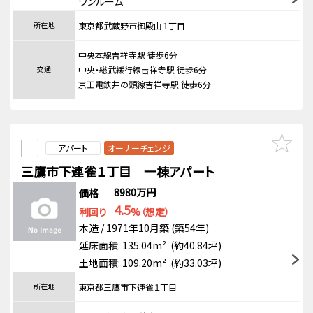
ワンルーム
所在地
東京都武蔵野市御殿山１丁目
中央本線吉祥寺駅 徒歩6分
交通
中央・総武緩行線吉祥寺駅 徒歩6分
京王電鉄井の頭線吉祥寺駅 徒歩6分
アパート
オーナーチェンジ
三鷹市下連雀１丁目 一棟アパート
8980万円
価格
4.5
利回り
%（想定）
木造 / 1971年10月築 (築54年)
延床面積: 135.04m² (約40.84坪)
土地面積: 109.20m² (約33.03坪)
所在地
東京都三鷹市下連雀１丁目