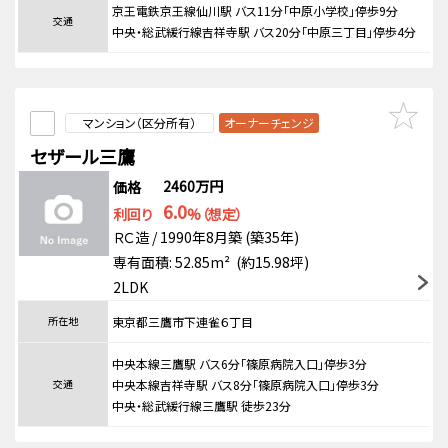
京王電鉄京王線仙川駅 バス11分「中原小学校」停歩9分
交通
中央・総武緩行線吉祥寺駅 バス20分「中原三丁目」停歩4分
マンション（区分所有）
オーナーチェンジ
セザール三鷹
2460万円
価格
6.0
利回り
%（想定）
ＲＣ造 / 1990年8月築 (築35年)
専有面積: 52.85m² (約15.98坪)
2LDK
所在地
東京都三鷹市下連雀６丁目
中央本線三鷹駅 バス6分「篠原病院入口」停歩3分
交通
中央本線吉祥寺駅 バス8分「篠原病院入口」停歩3分
中央・総武緩行線三鷹駅 徒歩23分