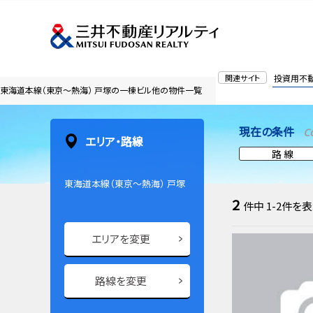
関連サイト
投資用不
東海道本線（東京～熱海） 戸塚の一棟ビル他の物件一覧
現在の条件
C
エリア・路線
路 線
東海道本線（東京～熱海） 戸塚
2
件中
1-2
件を表
エリアを変更
路線を変更