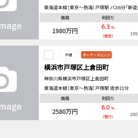
東海道本線（東京～熱海）戸塚駅 バス6分「新道
横浜市ブルーライン戸塚駅 バス6分「新道大坂上
価格
利回り
横須賀線戸塚駅 バス6分「新道大坂上」停歩3分
6.3
％
1980万円
19
（想定）
戸建
オーナーチェンジ
横浜市戸塚区上倉田町
神奈川県横浜市戸塚区上倉田町
東海道本線（東京～熱海）戸塚駅 徒歩21分
横浜市ブルーライン戸塚駅 徒歩21分
価格
利回り
6.0
％
2580万円
20
（現行）