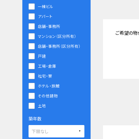
一棟ビル
アパート
店舗・事務所
ご希望の物
マンション（区分所有）
店舗・事務所（区分所有）
戸建
工場・倉庫
社宅・寮
ホテル・旅館
その他建物
土地
築年数