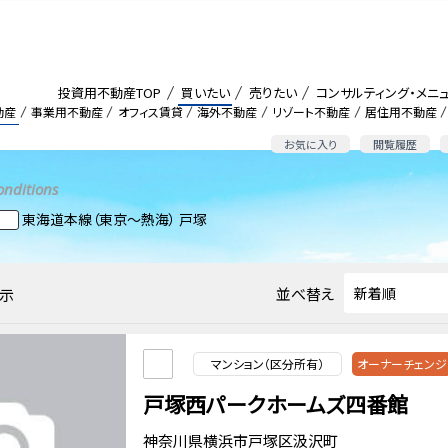
投資用不動産TOP
買いたい
売りたい
コンサルティング・メニ
動産
事業用不動産
オフィス賃貸
海外不動産
リゾート不動産
居住用不動産
お気に入り
閲覧履歴
onditions
東海道本線（東京～熱海） 戸塚
並べ替え
示
マンション（区分所有）
オーナーチェンジ
戸塚西パークホームズ四番館
神奈川県横浜市戸塚区汲沢町