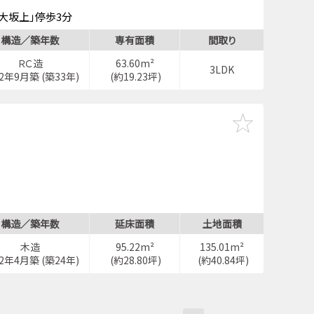
大坂上」停歩3分
」停歩3分
構造／築年数
専有面積
間取り
ＲＣ造
63.60m²
3LDK
92年9月築 (築33年)
(約19.23坪)
構造／築年数
延床面積
土地面積
木造
95.22m²
135.01m²
02年4月築 (築24年)
(約28.80坪)
(約40.84坪)