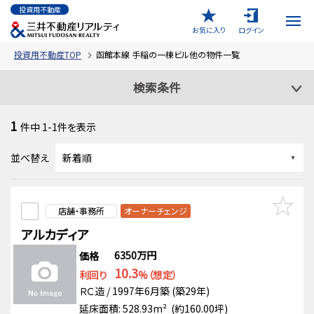
投資用不動産
お気に入り
ログイン
投資用不動産TOP
函館本線 手稲の一棟ビル他の物件一覧
検索条件
1
件中
1-1
件を表示
並べ替え
店舗・事務所
オーナーチェンジ
アルカディア
6350万円
価格
10.3
利回り
%（想定）
ＲＣ造 / 1997年6月築 (築29年)
延床面積: 528.93m² (約160.00坪)