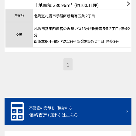
土地面積: 330.96m² (約100.11坪)
所在地
北海道札幌市手稲区新発寒五条２丁目
札幌市営東西線宮の沢駅 バス13分「新発寒５条２丁目」停歩2
交通
分
函館本線手稲駅 バス13分「新発寒５条２丁目」停歩3分
1
不動産の売却をご検討の方
価格査定（無料）はこちら