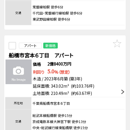
常磐線柏駅 徒歩6分
交通
千代田・常磐緩行線柏駅 徒歩6分
東武野田線柏駅 徒歩6分
アパート
新価格
船橋市宮本６丁目 アパート
2億8400万円
価格
5.0
利回り
%（想定）
木造 / 2023年6月築 (築3年)
延床面積: 343.02m² (約103.76坪)
土地面積: 210.49m² (約63.67坪)
所在地
千葉県船橋市宮本６丁目
総武本線船橋駅 徒歩15分
交通
京成電鉄本線大神宮下駅 徒歩13分
中央・総武緩行線東船橋駅 徒歩15分