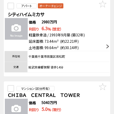
アパート
オーナーチェンジ
シティハイムミカサ
2980万円
価格
6.3
利回り
%（想定）
軽量鉄骨造 / 1993年9月築 (築32年)
延床面積: 73.44m² (約22.21坪)
土地面積: 99.64m² (約30.14坪)
所在地
千葉県千葉市若葉区若松町
交通
総武本線都賀駅 徒歩14分
マンション（区分所有）
ＣＨＩＢＡ ＣＥＮＴＲＡＬ ＴＯＷＥＲ
5040万円
価格
5.0
利回り
%（現行）