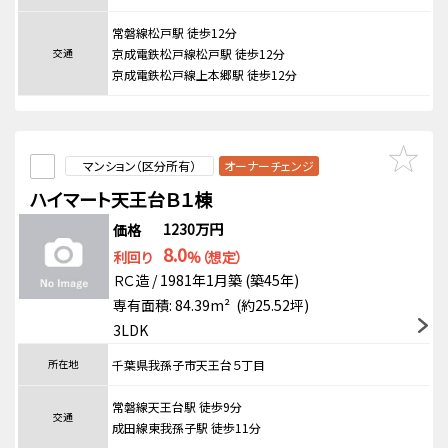
常磐線松戸駅 徒歩12分
交通
京成電鉄松戸線松戸駅 徒歩12分
京成電鉄松戸線上本郷駅 徒歩12分
マンション（区分所有）
オーナーチェンジ
ハイマート天王台Ｂ１棟
1230万円
価格
8.0
利回り
%（想定）
ＲＣ造 / 1981年1月築 (築45年)
専有面積: 84.39m² (約25.52坪)
3LDK
所在地
千葉県我孫子市天王台５丁目
常磐線天王台駅 徒歩9分
交通
成田線東我孫子駅 徒歩11分