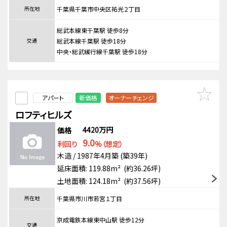
所在地
千葉県千葉市中央区祐光２丁目
総武本線東千葉駅 徒歩8分
交通
総武本線千葉駅 徒歩18分
中央・総武緩行線千葉駅 徒歩18分
アパート
新価格
オーナーチェンジ
ロフティヒルズ
4420万円
価格
9.0
利回り
%（想定）
木造 / 1987年4月築 (築39年)
延床面積: 119.88m² (約36.26坪)
土地面積: 124.18m² (約37.56坪)
所在地
千葉県市川市若宮１丁目
京成電鉄本線東中山駅 徒歩12分
交通