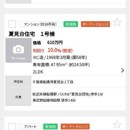
マンション（区分所有）
新価格
オーナーチェンジ
夏見台住宅 １号棟
610万円
価格
10.0
利回り
%（想定）
ＲＣ造 / 1968年3月築 (築58年)
専有面積: 47.95m² (約14.50坪)
2LDK
所在地
千葉県船橋市夏見台１丁目
総武本線船橋駅 バス9分「夏見台団地」停歩1分
交通
東武野田線塚田駅 徒歩14分
アパート
新価格
オーナーチェンジ