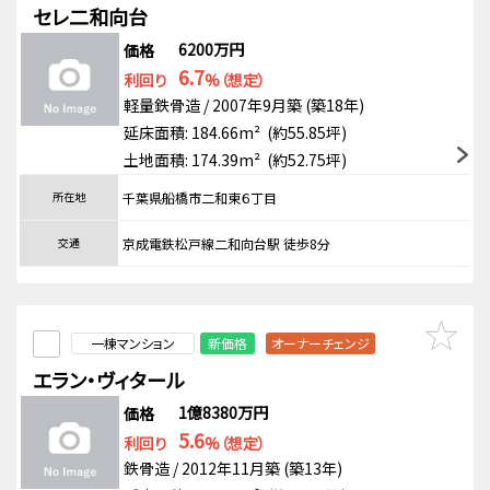
セレ二和向台
6200万円
価格
6.7
利回り
%（想定）
軽量鉄骨造 / 2007年9月築 (築18年)
延床面積: 184.66m² (約55.85坪)
土地面積: 174.39m² (約52.75坪)
所在地
千葉県船橋市二和東６丁目
交通
京成電鉄松戸線二和向台駅 徒歩8分
一棟マンション
新価格
オーナーチェンジ
エラン・ヴィタール
1億8380万円
価格
5.6
利回り
%（想定）
鉄骨造 / 2012年11月築 (築13年)