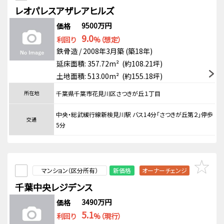
レオパレスアザレアヒルズ
9500万円
価格
9.0
利回り
%（想定）
鉄骨造 / 2008年3月築 (築18年)
延床面積: 357.72m² (約108.21坪)
土地面積: 513.00m² (約155.18坪)
所在地
千葉県千葉市花見川区さつきが丘１丁目
中央・総武緩行線新検見川駅 バス14分「さつきが丘第２」停歩
交通
5分
マンション（区分所有）
新価格
オーナーチェンジ
千葉中央レジデンス
3490万円
価格
5.1
利回り
%（現行）