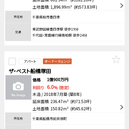
土地面積: 1,896.99m² (約573.83坪)
所在地
千葉県柏市豊四季
東武野田線豊四季駅 徒歩19分
交通
千代田・常磐緩行線南柏駅 徒歩24分
アパート
オーナーチェンジ
ザ・ベスト船橋塚田
1億900万円
価格
6.0
利回り
%（想定）
木造 / 2018年7月築 (築8年)
延床面積: 236.47m² (約71.53坪)
土地面積: 150.82m² (約45.62坪)
所在地
千葉県船橋市前貝塚町