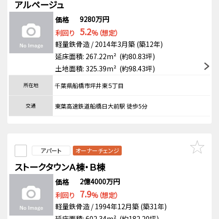
アルページュ
9280万円
価格
5.2
利回り
%（想定）
軽量鉄骨造 / 2014年3月築 (築12年)
延床面積: 267.22m² (約80.83坪)
土地面積: 325.39m² (約98.43坪)
所在地
千葉県船橋市坪井東５丁目
交通
東葉高速鉄道船橋日大前駅 徒歩5分
アパート
オーナーチェンジ
ストークタウンＡ棟・Ｂ棟
2億4000万円
価格
7.9
利回り
%（想定）
軽量鉄骨造 / 1994年12月築 (築31年)
延床面積: 602.34m² (約182.20坪)