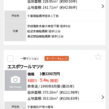
延床面積: 328.95m² (約99.50坪)
土地面積: 141.71m² (約42.86坪)
所在地
千葉県船橋市宮本１丁目
京成電鉄本線大神宮下駅 徒歩6分
交通
総武本線船橋駅 徒歩11分
東武野田線船橋駅 徒歩11分
一棟マンション
オーナーチェンジ
エスポワールマツド
1億3200万円
価格
5.4
利回り
%（想定）
鉄骨造 / 1990年8月築 (築35年)
延床面積: 370.20m² (約111.98坪)
土地面積: 353.16m² (約106.83坪)
所在地
千葉県松戸市小根本