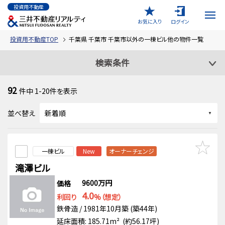
投資用不動産
お気に入り
ログイン
投資用不動産TOP
千葉県 千葉市 千葉市以外の一棟ビル他の物件一覧
検索条件
92
件中
1-20
件を表示
並べ替え
一棟ビル
New
オーナーチェンジ
滝澤ビル
9600万円
価格
4.0
利回り
%（想定）
鉄骨造 / 1981年10月築 (築44年)
延床面積: 185.71m² (約56.17坪)