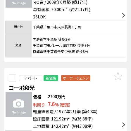
ＲＣ造 / 2009年6月築 (築17年)
専有面積: 70.00m² (約21.17坪)
2SLDK
所在地
千葉県千葉市中央区長洲１丁目
内房線本千葉駅 徒歩3分
交通
千葉都市モノレール県庁前駅 徒歩3分
京成電鉄千葉線千葉中央駅 徒歩8分
アパート
新価格
オーナーチェンジ
コーポ和光
2700万円
価格
7.6
利回り
%（想定）
軽量鉄骨造 / 1977年2月築 (築49年)
延床面積: 121.92m² (約36.88坪)
土地面積: 142.42m² (約43.08坪)