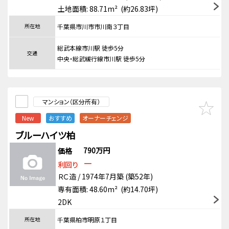
土地面積: 88.71m² (約26.83坪)
所在地
千葉県市川市市川南３丁目
総武本線市川駅 徒歩5分
交通
中央・総武緩行線市川駅 徒歩5分
マンション（区分所有）
New
おすすめ
オーナーチェンジ
ブルーハイツ柏
790万円
価格
－
利回り
ＲＣ造 / 1974年7月築 (築52年)
専有面積: 48.60m² (約14.70坪)
2DK
所在地
千葉県柏市明原１丁目