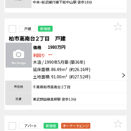
中央・総武緩行線下総中山駅 徒歩18分
戸建
新価格
柏市高南台２丁目 戸建
1980万円
価格
－
利回り
木造 / 1990年5月築 (築36年)
延床面積: 86.49m² (約26.16坪)
土地面積: 91.00m² (約27.52坪)
所在地
千葉県柏市高南台２丁目
交通
東武野田線高柳駅 徒歩13分
アパート
新価格
オーナーチェンジ