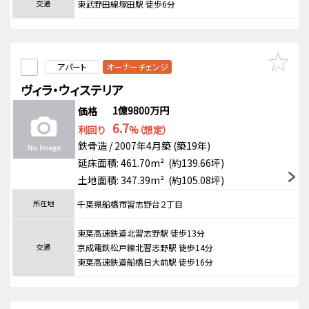
交通
東武野田線塚田駅 徒歩6分
アパート
オーナーチェンジ
ヴィラ・ウィステリア
1億9800万円
価格
6.7
利回り
%（想定）
鉄骨造 / 2007年4月築 (築19年)
延床面積: 461.70m² (約139.66坪)
土地面積: 347.39m² (約105.08坪)
所在地
千葉県船橋市習志野台２丁目
東葉高速鉄道北習志野駅 徒歩13分
交通
京成電鉄松戸線北習志野駅 徒歩14分
東葉高速鉄道船橋日大前駅 徒歩16分