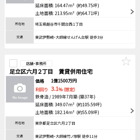
延床面積: 164.47m² (約49.75坪)
土地面積: 213.95m² (約64.71坪)
所在地
埼玉県越谷市千間台西１丁目
交通
東武伊勢崎・大師線せんげん台駅 徒歩3分
店舗・事務所
足立区六月２丁目 賃貸併用住宅
1億1500万円
価格
3.1
利回り
%（想定）
鉄骨造 / 1989年7月築 (築37年)
延床面積: 349.07m² (約105.59坪)
土地面積: 182.14m² (約55.09坪)
所在地
東京都足立区六月２丁目
交通
東武伊勢崎・大師線竹ノ塚駅 徒歩11分