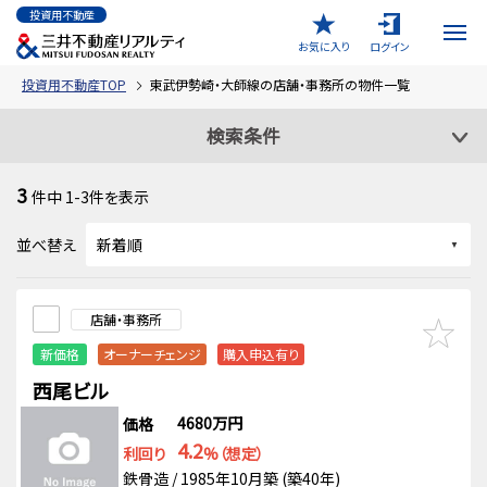
投資用不動産
お気に入り
ログイン
投資用不動産TOP
東武伊勢崎・大師線の店舗・事務所の物件一覧
検索条件
3
件中
1-3
件を表示
並べ替え
店舗・事務所
新価格
オーナーチェンジ
購入申込有り
西尾ビル
4680万円
価格
4.2
利回り
%（想定）
鉄骨造 / 1985年10月築 (築40年)