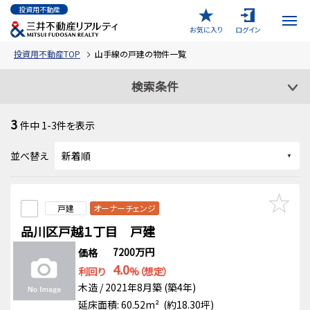
投資用不動産
お気に入り
ログイン
投資用不動産TOP
山手線の戸建の物件一覧
検索条件
3
件中
1-3
件を表示
並べ替え
戸建
オーナーチェンジ
品川区戸越１丁目 戸建
7200万円
価格
4.0
利回り
%（想定）
木造 / 2021年8月築 (築4年)
延床面積: 60.52m² (約18.30坪)