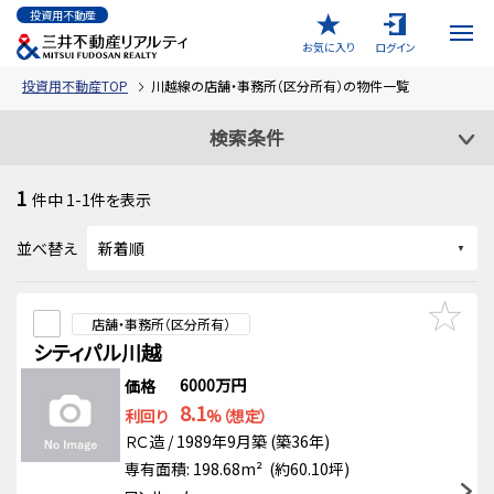
投資用不動産
お気に入り
ログイン
投資用不動産TOP
川越線の店舗・事務所（区分所有）の物件一覧
検索条件
1
件中
1-1
件を表示
並べ替え
店舗・事務所（区分所有）
シティパル川越
6000万円
価格
8.1
利回り
%（想定）
ＲＣ造 / 1989年9月築 (築36年)
専有面積: 198.68m² (約60.10坪)