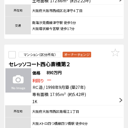
土地面積: 172.66m² (約52.22坪)
所在地
大阪府大阪市西成区北津守４丁目
南海汐見橋線津守駅 徒歩5分
交通
大阪環状線今宮駅 徒歩17分
マンション（区分所有）
オーナーチェンジ
セレッソコート西心斎橋第２
890万円
価格
－
利回り
ＲＣ造 / 1998年9月築 (築27年)
専有面積: 17.95m² (約5.42坪)
1K
所在地
大阪府大阪市西区南堀江１丁目
大阪メトロ四つ橋線四ツ橋駅 徒歩6分