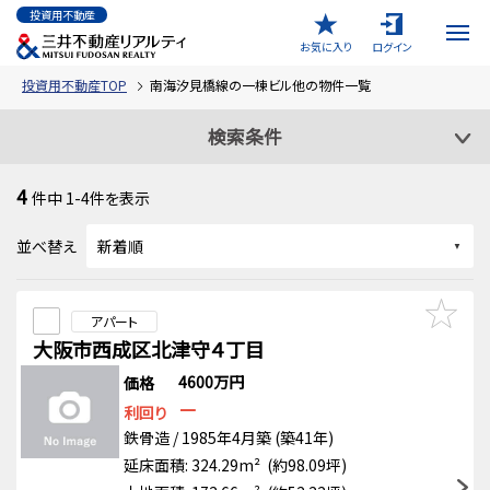
投資用不動産
お気に入り
ログイン
投資用不動産TOP
南海汐見橋線の一棟ビル他の物件一覧
検索条件
4
件中
1-4
件を表示
並べ替え
アパート
大阪市西成区北津守４丁目
4600万円
価格
－
利回り
鉄骨造 / 1985年4月築 (築41年)
延床面積: 324.29m² (約98.09坪)