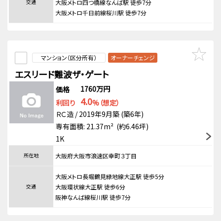
交通
大阪メトロ四つ橋線なんば駅 徒歩7分
大阪メトロ千日前線桜川駅 徒歩7分
マンション（区分所有）
オーナーチェンジ
エスリード難波ザ・ゲート
1760万円
価格
4.0
利回り
%（想定）
ＲＣ造 / 2019年9月築 (築6年)
専有面積: 21.37m² (約6.46坪)
1K
所在地
大阪府大阪市浪速区幸町３丁目
大阪メトロ長堀鶴見緑地線大正駅 徒歩5分
交通
大阪環状線大正駅 徒歩6分
阪神なんば線桜川駅 徒歩7分