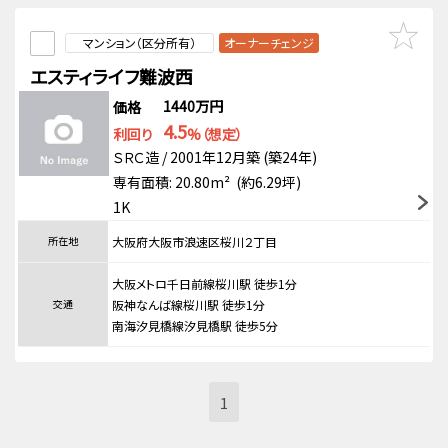
マンション（区分所有）
オーナーチェンジ
エスティライフ難波西
1440万円
価格
4.5
利回り
%（想定）
ＳＲＣ造 / 2001年12月築 (築24年)
専有面積: 20.80m² (約6.29坪)
1K
所在地
大阪府大阪市浪速区桜川２丁目
大阪メトロ千日前線桜川駅 徒歩1分
交通
阪神なんば線桜川駅 徒歩1分
南海汐見橋線汐見橋駅 徒歩5分
1