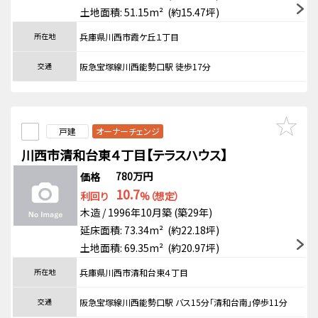
土地面積: 51.15m² (約15.47坪)
所在地
兵庫県川西市霞ケ丘１丁目
交通
阪急宝塚線川西能勢口駅 徒歩17分
戸建
オーナーチェンジ
川西市清和台東４丁目【テラスハウス】
780万円
価格
10.7
利回り
%（想定）
木造 / 1996年10月築 (築29年)
延床面積: 73.34m² (約22.18坪)
土地面積: 69.35m² (約20.97坪)
所在地
兵庫県川西市清和台東４丁目
交通
阪急宝塚線川西能勢口駅 バス15分「清和台南」停歩11分