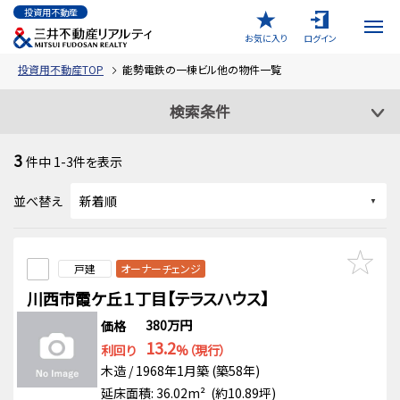
投資用不動産
お気に入り
ログイン
投資用不動産TOP
能勢電鉄の一棟ビル他の物件一覧
検索条件
3
件中
1-3
件を表示
並べ替え
戸建
オーナーチェンジ
川西市霞ケ丘１丁目【テラスハウス】
380万円
価格
13.2
利回り
%（現行）
木造 / 1968年1月築 (築58年)
延床面積: 36.02m² (約10.89坪)