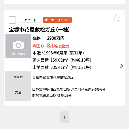
アパート
オーナーチェンジ
宝塚市花屋敷松ガ丘（一棟）
2980万円
価格
8.1
利回り
%（想定）
木造 / 1995年6月築 (築31年)
延床面積: 159.02m² (約48.10坪)
土地面積: 235.41m² (約71.21坪)
所在地
兵庫県宝塚市花屋敷松ガ丘
阪急宝塚線川西能勢口駅 バス4分「萩原」停歩6分
交通
能勢電鉄滝山駅 徒歩15分
1