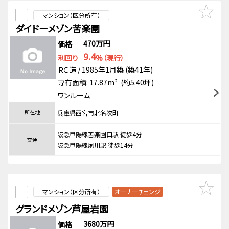
マンション（区分所有）
ダイドーメゾン苦楽園
470万円
価格
9.4
利回り
%（現行）
ＲＣ造 / 1985年1月築 (築41年)
専有面積: 17.87m² (約5.40坪)
ワンルーム
所在地
兵庫県西宮市北名次町
阪急甲陽線苦楽園口駅 徒歩4分
交通
阪急甲陽線夙川駅 徒歩14分
マンション（区分所有）
オーナーチェンジ
グランドメゾン芦屋岩園
3680万円
価格