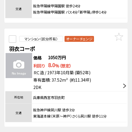
阪急甲陽線甲陽園駅 徒歩24分
交通
阪急甲陽線甲陽園駅 バス4分「新甲陽」停歩14分
マンション（区分所有）
オーナーチェンジ
羽衣コーポ
1050万円
価格
8.0
利回り
%（想定）
ＲＣ造 / 1973年10月築 (築52年)
専有面積: 37.52m² (約11.34坪)
2DK
所在地
兵庫県西宮市羽衣町
阪急神戸線夙川駅 徒歩3分
交通
東海道本線（米原～神戸）さくら夙川駅 徒歩11分