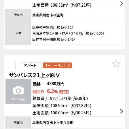
土地面積: 288.32m² (約87.21坪)
所在地
兵庫県西宮市相生町
阪急神戸線夙川駅 徒歩1分
交通
東海道本線（米原～神戸）さくら夙川駅 徒歩10分
阪神本線香櫨園駅 徒歩14分
アパート
オーナーチェンジ
サンパレス２１上ヶ原Ⅴ
4380万円
価格
6.2
利回り
%（想定）
鉄骨造 / 1987年2月築 (築39年)
延床面積: 108.50m² (約32.82坪)
土地面積: 100.00m² (約30.25坪)
所在地
兵庫県西宮市上ケ原八番町