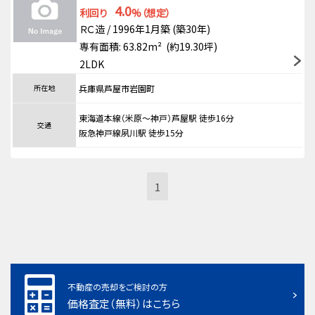
4.0
利回り
%（想定）
ＲＣ造 / 1996年1月築 (築30年)
専有面積: 63.82m² (約19.30坪)
2LDK
所在地
兵庫県芦屋市岩園町
東海道本線（米原～神戸）芦屋駅 徒歩16分
交通
阪急神戸線夙川駅 徒歩15分
1
不動産の売却をご検討の方
価格査定（無料）はこちら