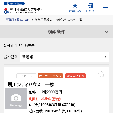
投資用不動産
お気に入り
ログイン
投資用不動産TOP
阪急甲陽線の一棟ビル他の物件一覧
検索条件
5
件中
1-5
件を表示
並べ替え
アパート
オーナーチェンジ
購入申込有り
夙川シティハウス 一棟
2億2000万円
価格
3.9
利回り
%（想定）
ＲＣ造 / 1996年3月築 (築30年)
延床面積: 390.95m² (約118.26坪)