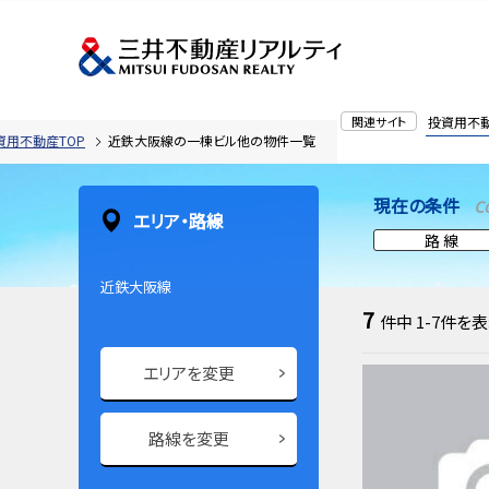
関連サイト
投資用不
資用不動産TOP
近鉄大阪線の一棟ビル他の物件一覧
現在の条件
C
エリア・路線
路 線
近鉄大阪線
7
件中
1-7
件を表
エリアを変更
路線を変更