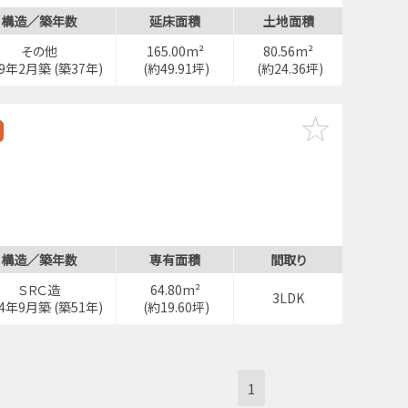
構造／築年数
延床面積
土地面積
その他
165.00m²
80.56m²
89年2月築 (築37年)
(約49.91坪)
(約24.36坪)
構造／築年数
専有面積
間取り
ＳＲＣ造
64.80m²
3LDK
74年9月築 (築51年)
(約19.60坪)
1