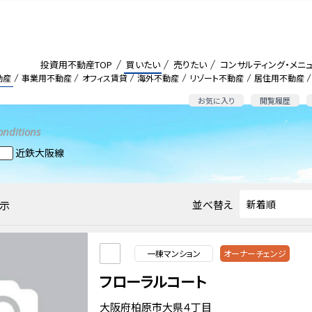
投資用不動産TOP
買いたい
売りたい
コンサルティング・メニ
動産
事業用不動産
オフィス賃貸
海外不動産
リゾート不動産
居住用不動産
お気に入り
閲覧履歴
onditions
近鉄大阪線
並べ替え
示
一棟マンション
オーナーチェンジ
フローラルコート
大阪府柏原市大県４丁目