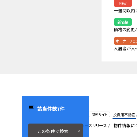
New
一週間以内
新価格
価格の変更
オーナーチェ
入居者が入
該当件数
7
件
関連サイト
投資用不動産
会社概要
採用情報
ニュースリリース
物件情報に
この条件で検索