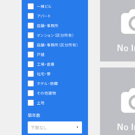
一棟ビル
アパート
店舗・事務所
マンション（区分所有）
店舗・事務所（区分所有）
戸建
工場・倉庫
社宅・寮
ホテル・旅館
その他建物
土地
築年数