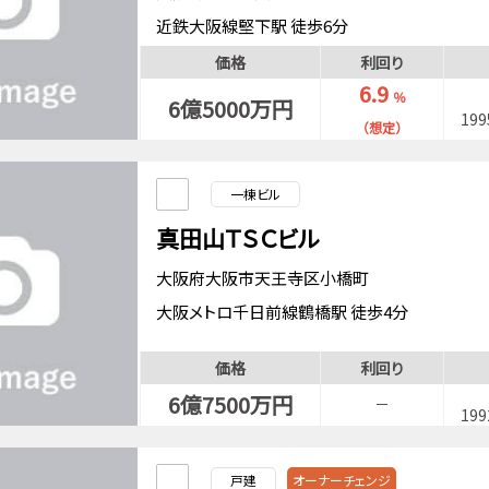
近鉄大阪線堅下駅 徒歩6分
価格
利回り
6.9
％
6億5000万円
19
（想定）
一棟ビル
真田山ＴＳＣビル
大阪府大阪市天王寺区小橋町
大阪メトロ千日前線鶴橋駅 徒歩4分
価格
利回り
6億7500万円
－
19
戸建
オーナーチェンジ