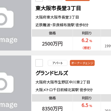
東大阪市長堂３丁目
大阪府東大阪市長堂３丁目
近鉄難波・奈良線布施駅 徒歩8分
おおさか東線ＪＲ河内永和駅 徒歩9分
価格
利回り
近鉄大阪線布施駅 徒歩8分
6.2
％
2500万円
19
（想定）
アパート
オーナーチェンジ
グランドヒルズ
大阪府大阪市生野区中川東２丁目
大阪メトロ千日前線北巽駅 徒歩9分
近鉄難波・奈良線今里駅 徒歩15分
価格
利回り
6.5
％
8350万円
20