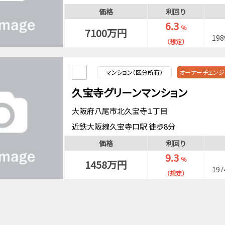
大阪環状線鶴橋駅 徒歩15分
価格
利回り
近鉄大阪線鶴橋駅 徒歩15分
6.3
％
7100万円
19
（想定）
マンション（区分所有）
オーナーチェンジ
久宝寺グリーンマンション
大阪府八尾市北久宝寺１丁目
近鉄大阪線久宝寺口駅 徒歩8分
価格
利回り
9.3
％
1458万円
19
（想定）