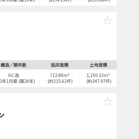
構造／築年数
延床面積
土地面積
ＲＣ造
712.80m²
1,150.32m²
00年1月築 (築26年)
(約215.62坪)
(約347.97坪)
ン