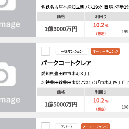
名鉄名古屋本線知立駅 バス19分「西境」停歩2
価格
利回り
10.2
％
1億3000万円
19
（想定）
一棟マンション
オーナーチェンジ
パークコートクレア
愛知県豊田市市木町３丁目
名鉄豊田線豊田市駅 バス17分「市木町四丁目」
価格
利回り
10.2
％
1億5000万円
19
（想定）
アパート
オーナーチェンジ