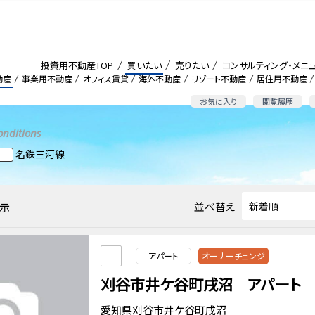
投資用不動産TOP
買いたい
売りたい
コンサルティング・メニ
動産
事業用不動産
オフィス賃貸
海外不動産
リゾート不動産
居住用不動産
お気に入り
閲覧履歴
onditions
名鉄三河線
並べ替え
示
アパート
オーナーチェンジ
刈谷市井ケ谷町戌沼 アパート
愛知県刈谷市井ケ谷町戌沼