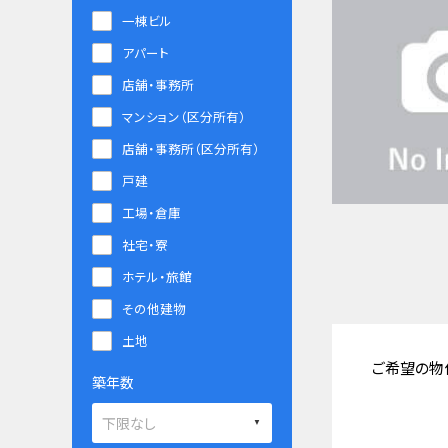
一棟ビル
アパート
店舗・事務所
マンション（区分所有）
店舗・事務所（区分所有）
戸建
工場・倉庫
社宅・寮
ホテル・旅館
その他建物
土地
ご希望の物
築年数