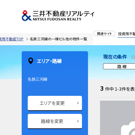
関連サイト
投資用不
資用不動産TOP
名鉄三河線の一棟ビル他の物件一覧
現在の条件
C
エリア・路線
路 線
名鉄三河線
3
件中
1-3
件を表
エリアを変更
路線を変更