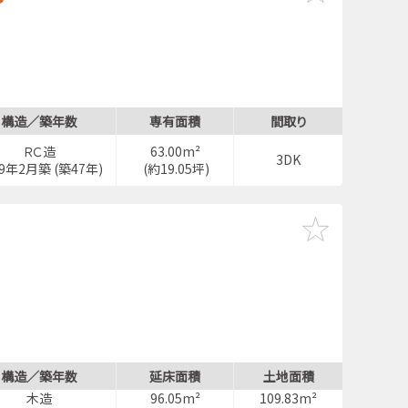
構造／築年数
専有面積
間取り
ＲＣ造
63.00m²
3DK
79年2月築 (築47年)
(約19.05坪)
構造／築年数
延床面積
土地面積
木造
96.05m²
109.83m²