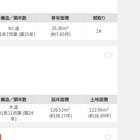
構造／築年数
専有面積
間取り
ＲＣ造
25.30m²
1K
11年7月築 (築15年)
(約7.65坪)
停歩3分
構造／築年数
延床面積
土地面積
木造
126.52m²
122.00m²
01年11月築 (築24
(約38.27坪)
(約36.90坪)
年)