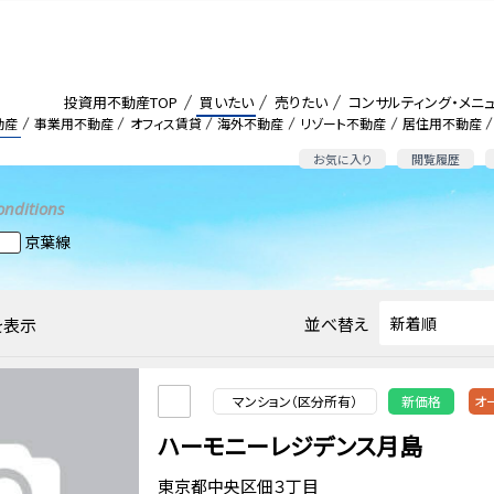
投資用不動産TOP
買いたい
売りたい
コンサルティング・メニ
動産
事業用不動産
オフィス賃貸
海外不動産
リゾート不動産
居住用不動産
お気に入り
閲覧履歴
onditions
京葉線
並べ替え
を表示
マンション（区分所有）
新価格
オ
ハーモニーレジデンス月島
東京都中央区佃３丁目