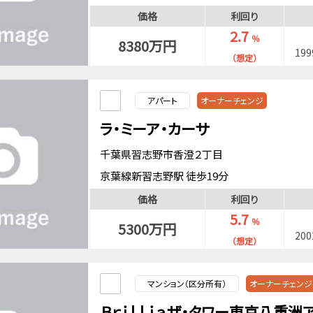
東京メトロ日比谷線八丁堀駅 徒歩5分
価格
利回り
都営浅草線宝町駅 徒歩8分
2.7
％
8380万円
19
（想定）
アパート
オーナーチェンジ
ラ・ミーア・カーサ
千葉県習志野市香澄２丁目
京葉線新習志野駅 徒歩19分
京葉線新習志野駅 バス10分「香澄小学校」停歩
価格
利回り
中央・総武緩行線幕張本郷駅 バス13分「香澄小
5.7
％
5300万円
20
（想定）
マンション（区分所有）
オーナーチェンジ
Ｂｒｉｌｌｉａザ・タワー東京八重洲