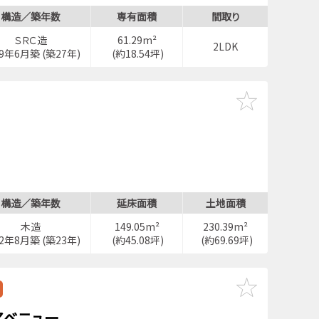
構造／築年数
専有面積
間取り
ＳＲＣ造
61.29m²
2LDK
99年6月築 (築27年)
(約18.54坪)
3分
構造／築年数
延床面積
土地面積
学校」停歩2分
木造
149.05m²
230.39m²
02年8月築 (築23年)
(約45.08坪)
(約69.69坪)
アベニュー