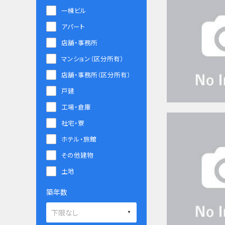
一棟ビル
アパート
店舗・事務所
マンション（区分所有）
店舗・事務所（区分所有）
戸建
工場・倉庫
社宅・寮
ホテル・旅館
その他建物
土地
築年数