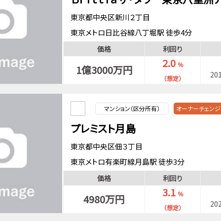
東京都中央区新川２丁目
東京メトロ日比谷線八丁堀駅 徒歩4分
山手線東京駅 徒歩17分
価格
利回り
京葉線八丁堀駅 徒歩1分
2.0
％
1億3000万円
20
（想定）
マンション（区分所有）
オーナーチェンジ
プレミスト月島
東京都中央区佃３丁目
東京メトロ有楽町線月島駅 徒歩3分
都営大江戸線月島駅 徒歩3分
価格
利回り
京葉線越中島駅 徒歩8分
3.1
％
4980万円
20
（想定）