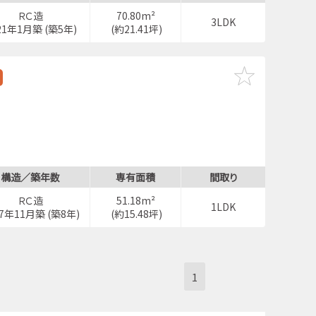
ＲＣ造
70.80m²
3LDK
21年1月築 (築5年)
(約21.41坪)
構造／築年数
専有面積
間取り
ＲＣ造
51.18m²
1LDK
17年11月築 (築8年)
(約15.48坪)
1