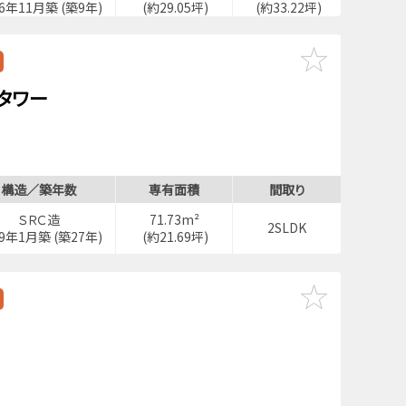
16年11月築 (築9年)
(約29.05坪)
(約33.22坪)
タワー
構造／築年数
専有面積
間取り
ＳＲＣ造
71.73m²
2SLDK
99年1月築 (築27年)
(約21.69坪)