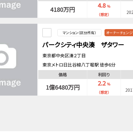
4.8
％
4180万円
20
（想定）
マンション（区分所有）
オーナーチェンジ
パークシティ中央湊 ザタワー
東京都中央区湊２丁目
東京メトロ日比谷線八丁堀駅 徒歩6分
東京メトロ有楽町線新富町駅 徒歩8分
価格
利回り
京葉線八丁堀駅 徒歩6分
2.2
％
1億6480万円
20
（想定）