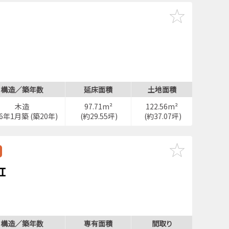
構造／築年数
延床面積
土地面積
木造
97.71m²
122.56m²
06年1月築 (築20年)
(約29.55坪)
(約37.07坪)
Ｉ
構造／築年数
専有面積
間取り