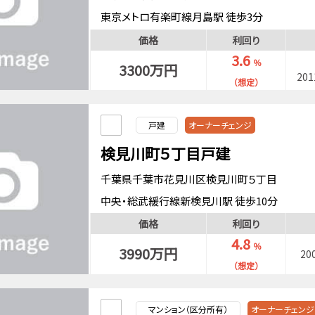
東京メトロ有楽町線月島駅 徒歩3分
都営大江戸線月島駅 徒歩3分
価格
利回り
京葉線越中島駅 徒歩10分
3.6
％
3300万円
20
（想定）
戸建
オーナーチェンジ
検見川町５丁目戸建
千葉県千葉市花見川区検見川町５丁目
中央・総武緩行線新検見川駅 徒歩10分
京葉線検見川浜駅 バス13分「検見川町五丁目」
価格
利回り
京成電鉄千葉線検見川駅 徒歩14分
4.8
％
3990万円
20
（想定）
マンション（区分所有）
オーナーチェンジ