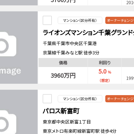
20
マンション（区分所有）
オーナーチェンジ
ライオンズマンション千葉グランド
千葉県千葉市中央区千葉港
京葉線千葉みなと駅 徒歩3分
千葉都市モノレール市役所前駅 徒歩6分
価格
利回り
中央・総武緩行線千葉駅 徒歩17分
5.0
％
3960万円
19
（想定）
マンション（区分所有）
オーナーチェンジ
パロス新富町
東京都中央区新富１丁目
東京メトロ有楽町線新富町駅 徒歩4分