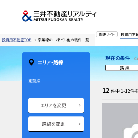
関連サイト
投資用不
投資用不動産TOP
京葉線の一棟ビル他の物件一覧
現在の条件
C
エリア・路線
路 線
京葉線
12
件中
1-12
件
エリアを変更
路線を変更