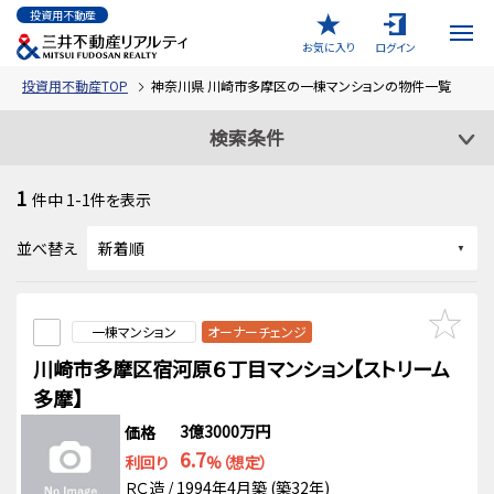
投資用不動産
お気に入り
ログイン
投資用不動産TOP
神奈川県 川崎市多摩区の一棟マンションの物件一覧
検索条件
1
件中
1-1
件を表示
並べ替え
一棟マンション
オーナーチェンジ
川崎市多摩区宿河原６丁目マンション【ストリーム
多摩】
3億3000万円
価格
6.7
利回り
%（想定）
ＲＣ造 / 1994年4月築 (築32年)