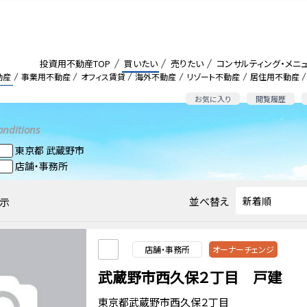
投資用不動産TOP
買いたい
売りたい
コンサルティング・メニ
動産
事業用不動産
オフィス賃貸
海外不動産
リゾート不動産
居住用不動産
お気に入り
閲覧履歴
onditions
東京都 武蔵野市
店舗・事務所
並べ替え
示
店舗・事務所
オーナーチェンジ
武蔵野市西久保２丁目 戸建
東京都武蔵野市西久保２丁目