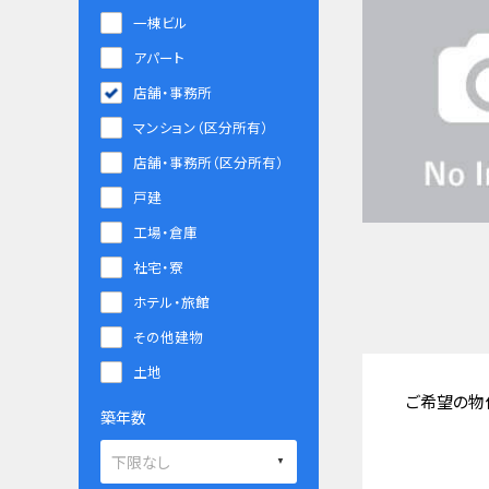
一棟ビル
アパート
店舗・事務所
マンション（区分所有）
店舗・事務所（区分所有）
戸建
工場・倉庫
社宅・寮
ホテル・旅館
その他建物
土地
ご希望の物
築年数