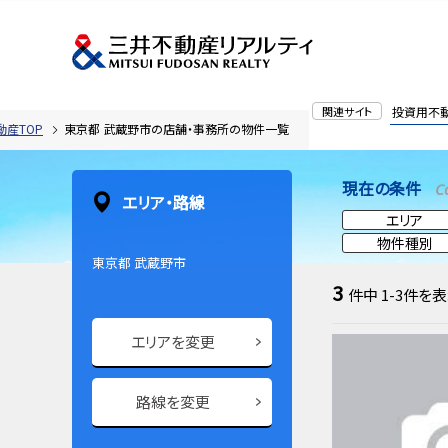
関連サイト
投資用不
動産TOP
東京都 武蔵野市の店舗・事務所の物件一覧
現在の条件
C
エリア・路線
エリア
物件種別
東京都 武蔵野市
3
件中
1-3
件を表
エリアを変更
路線を変更